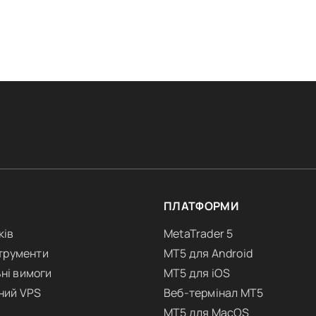
ПЛАТФОРМИ
ків
MetaTrader 5
струменти
MT5 для Android
ні вимоги
MT5 для iOS
ний VPS
Веб-термінал MT5
MT5 для MacOS