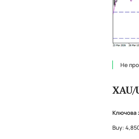
Не про
XAU/
Ключова з
Buy: 4,85