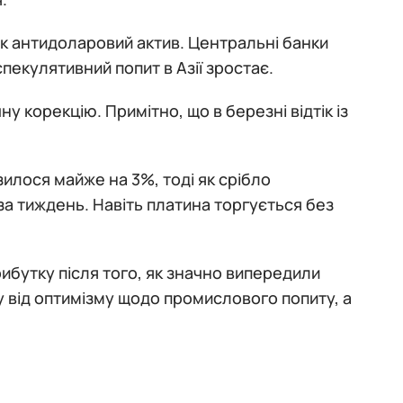
 як антидоларовий актив. Центральні банки
пекулятивний попит в Азії зростає.
ну корекцію. Примітно, що в березні відтік із
илося майже на 3%, тоді як срібло
за тиждень. Навіть платина торгується без
рибутку після того, як значно випередили
у від оптимізму щодо промислового попиту, а