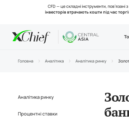
CFD — це складні інструменти, пов’язані
інвесторів втрачають кошти під час торгі
Умови
Desktop 
Аналітик
Про нас
То
Типи р
MetaTr
Аналіт
Регул
Торгов
Веб-те
Процен
Новини
Головна
Аналітика
Аналітика ринку
Золот
Поповн
MetaTr
Конта
Зол
Аналітика ринку
бан
Процентні ставки