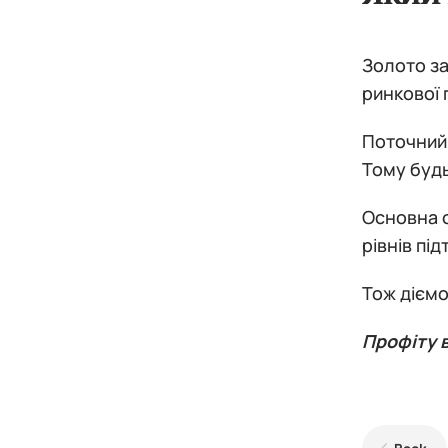
Золото за
ринкової 
Поточний
Тому будь
Основна с
рівнів під
Тож діємо
Профіту в