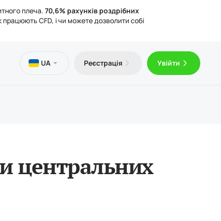
итного плеча.
70,6% рахунків роздрібних
к працюють CFD, і чи можете дозволити собі
и
тека
чна інформація
UA
Реєстрація
Увійти
оштовний VPS
Trader 5 для Android
ті про торгівлю
ичні документи
Trader 5 для iOS
ти центральних