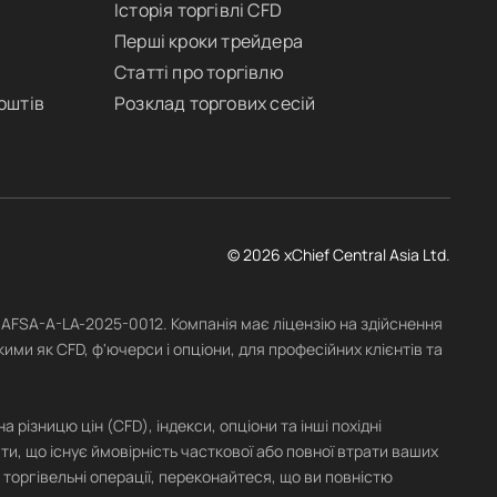
Історія торгівлі CFD
Перші кроки трейдера
Статті про торгівлю
оштів
Розклад торгових сесій
© 2026 xChief Central Asia Ltd.
№ AFSA-A-LA-2025-0012. Компанія має ліцензію на здійснення
ими як CFD, ф'ючерси і опціони, для професійних клієнтів та
різницю цін (CFD), індекси, опціони та інші похідні
ати, що існує ймовірність часткової або повної втрати ваших
 торгівельні операції, переконайтеся, що ви повністю