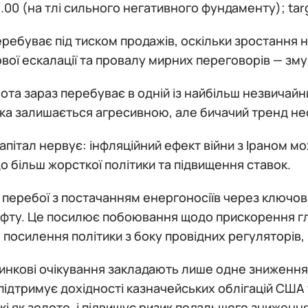
50.00 (на тлі сильного негативного фундаменту); tar
ребуває під тиском продажів, оскільки зростання 
ової ескалації та провалу мирних переговорів — зм
ота зараз перебуває в одній із найбільш незвичайни
ка залишається агресивною, але бичачий тренд не
апітал нервує: інфляційний ефект війни з Іраном мо
о більш жорсткої політики та підвищення ставок.
перебої з постачанням енергоносіїв через ключов
афту. Це посилює побоювання щодо прискорення гл
посилення політики з боку провідних регуляторів
инкові очікування закладають лише одне зниження 
підтримує дохідності казначейських облігацій США 
акі як золото, і підвищує ризик подальшого зниження