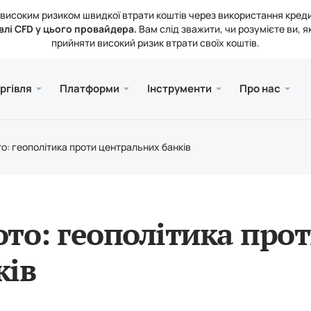
 з високим ризиком швидкої втрати коштів через використання кред
влі CFD у цього провайдера.
Вам слід зважити, чи розумієте ви, я
прийняти високий ризик втрати своїх коштів.
та Web
а
Сервіс
Mobile
Бібліо
Юриди
ргівля
Платформи
Інструменти
Про нас
ахунків
ader 5
ика ринку
ювання
Безк
Meta
Стат
Юрид
і інструменти
рмінал MetaTrader 5
тні ставки
 компанії
Meta
о: геополітика проти центральних банків
ення та виведення коштів
ader 5 для MacOS
кти
ото: геополітика про
ків