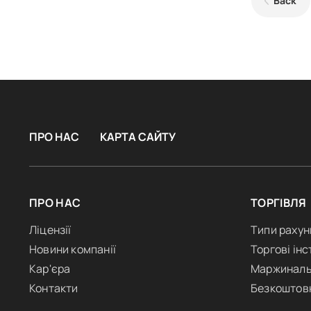
Back
ПРО НАС
КАРТА САЙТУ
ПРО НАС
ТОРГІВЛЯ
Ліцензії
Типи рахун
Новини компанії
Торгові ін
Кар'єра
Маржиналь
Контакти
Безкоштов