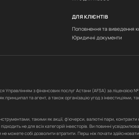
ДЛЯ КЛІЄНТІВ
Поповнення та виведення к
Юридичні документи
ься Управлінням з фінансових послуг Астани (AFSA) за ліцензією 
як принципал та агент, а також організацію угод з інвестиціями, так
рументами, такими як акції, ф'ючерси, валютні пари, контракти на 
 підходить не для всіх категорій інвесторів. Ви повинні усвідомлюв
 ви не можете собі дозволити втратити. Перш ніж почати здійснювати