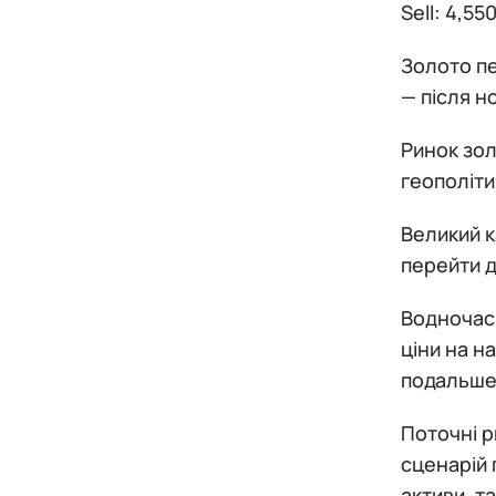
Sell: 4,5
Золото пе
— після н
Ринок зол
геополіти
Великий к
перейти д
Водночас 
ціни на н
подальше 
Поточні р
сценарій 
активи, т