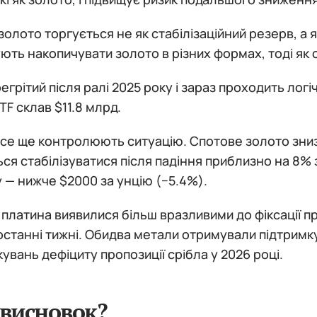
золото торгується не як стабілізаційний резерв, а
ть накопичувати золото в різних формах, тоді як с
егрітий після ралі 2025 року і зараз проходить логіч
TF склав $11.8 млрд.
се ще контролюють ситуацію. Спотове золото зниз
ся стабілізуватися після падіння приблизно на 8% 
 — нижче $2000 за унцію (−5.4%).
 платина виявилися більш вразливими до фіксації п
останні тижні. Обидва метали отримували підтримк
кувань дефіциту пропозиції срібла у 2026 році.
висновок?