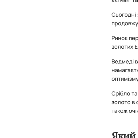
Сьогодні 
продовжую
Ринок пер
золотих E
Ведмеді в
намагаєть
оптимізму
Срібло та
золото в 
також очі
Який 