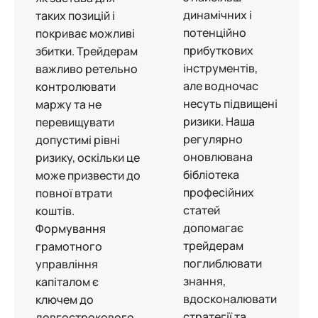
динамічних і
таких позицій і
потенційно
покриває можливі
прибуткових
збитки. Трейдерам
інструментів,
важливо ретельно
але водночас
контролювати
несуть підвищені
маржу та не
ризики. Наша
перевищувати
регулярно
допустимі рівні
оновлювана
ризику, оскільки це
бібліотека
може призвести до
професійних
повної втрати
статей
коштів.
допомагає
Формування
трейдерам
грамотного
поглиблювати
управління
знання,
капіталом є
вдосконалювати
ключем до
стратегії та
довгострокового