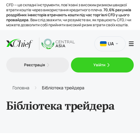
CFD — це складні інструменти, пов’язані з високим ризиком швидкої
втрати коштів через використання кредитного плеча.
70,6% рахунків
роздрібних інвесторів втрачають кошти під час торгівлі CFD у цього
провайдера.
Вам слід зважити, чи розумієте ви, як працюють CFD, і чи
можете дозволити собі прийняти високий ризик втрати своїх коштів.
UA
Торгівля
Реєстрація
Увійти
Платформи
Головна
Бібліотека трейдера
Інструменти
Бібліотека трейдера
Про нас