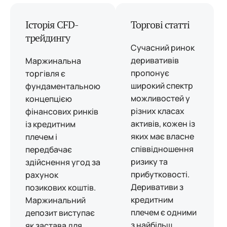
Історія CFD-
Торгові статті
трейдингу
Сучасний ринок
деривативів
Маржинальна
пропонує
торгівля є
широкий спектр
фундаментальною
можливостей у
концепцією
різних класах
фінансових ринків
активів, кожен із
із кредитним
яких має власне
плечем і
співвідношення
передбачає
ризику та
здійснення угод за
прибутковості.
рахунок
Деривативи з
позикових коштів.
кредитним
Маржинальний
плечем є одними
депозит виступає
з найбільш
як застава для