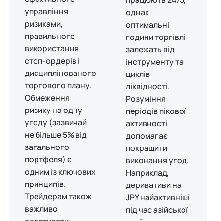
працюють 24/5,
управління
однак
ризиками,
оптимальні
правильного
години торгівлі
використання
залежать від
стоп-ордерів і
інструменту та
дисциплінованого
циклів
торгового плану.
ліквідності.
Обмеження
Розуміння
ризику на одну
періодів пікової
угоду (зазвичай
активності
не більше 5% від
допомагає
загального
покращити
портфеля) є
виконання угод.
одним із ключових
Наприклад,
принципів.
деривативи на
Трейдерам також
JPY найактивніші
важливо
під час азійської