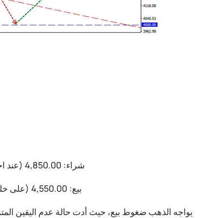
شراء: 4,850.00 (عند اختراق حاسم فوق 4,800)؛ الهدف 5,150-5,250؛ إيقاف الخسارة 4,750.00
بيع: 4,550.00 (على خلفية أساسية سلبية قوية)؛ الهدف 4,300-4,250؛ إيقاف الخسارة 4,650.00
يواجه الذهب ضغوط بيع، حيث أدت حالة عدم اليقين المتزا