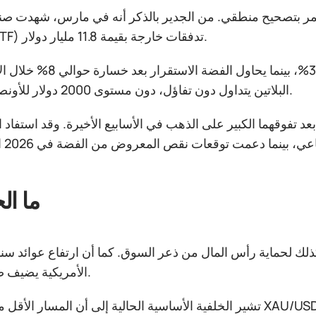
شبع بعد ارتفاع 2025، وهو الآن يمر بتصحيح منطقي. من الجدير بالذكر أنه في مارس، شه
المتداولة (ETF) تدفقات خارجة بقيمة 11.8 مليار دولار.
لا يزال البائعون مسيطرين. انخفض الذهب الفوري بنحو 3%،
البلاتين يتداول دون تفاؤل، دون مستوى 2000 دولار للأونصة (−5.4%).
 بعد تفوقهما الكبير على الذهب في الأسابيع الأخيرة. وقد استفاد 
ما ال
ذلك لحماية رأس المال من ذعر السوق. كما أن ارتفاع عوائد سند
الأمريكية يضيف ضغطًا إضافيًا.
تشير الخلفية الأساسية الحالية إلى أن المسار الأقل مقاومة لزوج XAU/USD لا يزال هبوطيًا. لذلك، يمكن اعتب