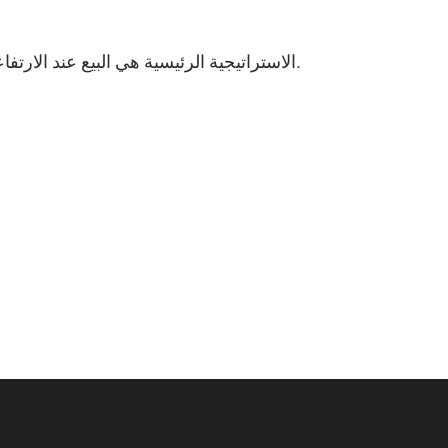
الاستراتيجية الرئيسية هي البيع عند الارتفاعات. أما الشراء فيكون مبررًا فقط بعد اختراق قوي لمستويات مقاومة مهمة.