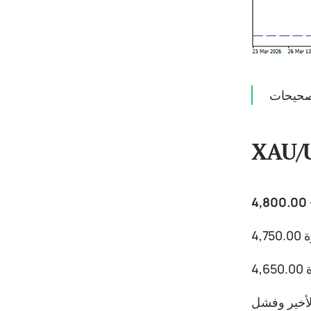
تصحيحات
XAU/
الأخير وفشل