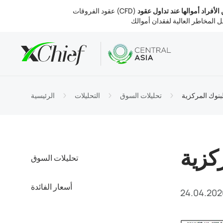
ين الأفراد أموالها عند تداول عقود
الشروط
تب والويب
التحليلات
نبذة عنا
لحسابات
MetaTr
 السوق
التنظيم
بنوك المركزية
تحليلات السوق
التحليلات
الرئيسية
التداول
MetaTr
الفائدة
 الشركة
والسحب
MetaTr
تصل بنا
كزية
تحليلات السوق
أسعار الفائدة
24.04.202