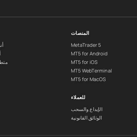
المنصات
MetaTrader 5
أن
MT5 for Android
أ
MT5 for iOS
متطل
MT5 WebTerminal
MT5 for MacOS
للعملاء
الإيداع والسحب
الوثائق القانونية