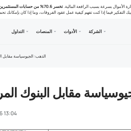
لية لخسارة الأموال بسرعة بسبب الرافعة المالية.
تخسر 70.6% من حسابات المستثمر
الشركة
الأدوات
المنصات
التداول
لخدمات
الجوال
المكتبة
القانوني
سطح المك
Meta
تداول
انونية
أنواع ا
ader 5
تحليلات
الذهب: الجيوسياسة مقابل ال
Meta
أدوات 
ader 5 WebTerminal
أسعار 
أخبار
الإيداع 
ader 5 for MacOS
ا
يوسياسة مقابل البنوك المر
6 13:04