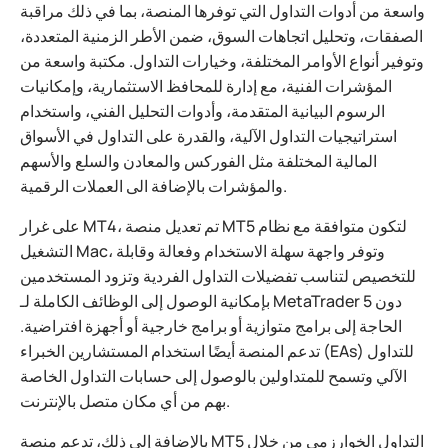
واسعة من أدوات التداول التي توفرها المنصة، بما في ذلك مراقبة
الصفقات، وتحليل اتجاهات السوق، ضمن الأطر الزمنية المتعددة،
وتوفير أنواع الأوامر المختلفة، وخيارات التداول. مكتبة واسعة من
المؤشرات الفنية، مع إدارة للمحافظ الاستثمارية، وإمكانيات
الرسوم البيانية المتقدمة، وأدوات التحليل الفني، واستخدام
استراتيجيات التداول الآلية، والقدرة على التداول في الأسواق
المالية المختلفة مثل الفوركس والمعادن والسلع والأسهم
والمؤشرات بالإضافة الى العملات الرقمية.
على غرار MT4، تم تعديل منصة MT5 لتكون متوافقة مع نظام
التشغيل Mac، وتوفر واجهة سهلة الاستخدام وفعالة وقابلة
للتخصيص لتناسب تفضيلات التداول الفردية وتزود المستخدمين
بإمكانية الوصول إلى الوظائف الكاملة لـ MetaTrader 5 دون
الحاجة إلى برامج متوازية أو برامج خارجية أو أجهزة افتراضية.
تدعم المنصة أيضًا استخدام المستشارين الخبراء (EAs) للتداول
الآلي وتسمح للمتداولين بالوصول إلى حسابات التداول الخاصة
بهم من أي مكان متصل بالإنترنت.
بالإضافة إلى ذلك، تدعم منصة MT5 التداول الخوارزمي من خلال