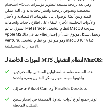
استخدام MQL5، وهي لغة برمجة مدمجة لتطوير مؤشرات
مخصصة ونصوص برمجية واستراتيجيات تداول آلية. يمكن
للمتداولين أيضًا الوصول إلى التقويمات الاقتصادية والأخبار
والأدوات التحليلية الأخرى للبقاء على اطلاع بأحداث واتجاهات
السوق. يدعم MetaTrader لنظام التشغيل MacOS شريحة
Apple M2 ويعمل بشكل موثوق على أي إصدار نظام بما في ذلك
Ventura. وهو متوافق مع نظام التشغيل macOS 10.14 كما
الإصدارات المستقبلية.
الميزات الخاصة لـ MT5 لنظام التشغيل MacOS:
هذه المنصة مناسبة للمتداولين المبتدئين والمحترفين.
واجهتها سهلة الفهم ويمكن التداول بنقرة واحدة؛
لا حاجة إلى Boot Camp أو Parallels Desktop.
توفر جميع أنواع أدوات التداول المضمنة في إصدار سطح
المكتب للمحطة.