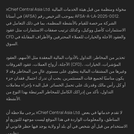
xChief Central Asia Ltd. مخولة ومنظمة من قبل هيئة الخدمات المالية
في أستانا (AFSA) بموجب الترخيص رقم AFSA-A-LA-2025-0012.
الشركة مرخصة للقيام بالأنشطة المنظمة، بما في ذلك التعامل في
الاستثمارات كأصل ووكيل، وكذلك ترتيب صفقات الاستثمارات مثل عقود
CFD والعقود الآجلة والخيارات للعملاء المحترفين والأطراف المقابلة في
السوق.
تحذير من المخاطر: التداول بالأدوات المالية المعقدة مثل الأسهم، العقود
الآجلة، أزواج العملات، عقود الفروقات (CFD)، المؤشرات، الخيارات،
وغيرها من المشتقات المالية ينطوي على مستوى عالٍ من المخاطر وقد لا
يكون مناسبًا لجميع فئات المستثمرين. يجب أن تدرك احتمال فقدان جزء
أو كل رأس مالك وقدرتك على تحمل الخسائر. قبل البدء بإجراء معاملات
التداول، تأكد من إدراكك الكامل للمخاطر المرتبطة بهذا النوع من
الأنشطة.
يرجى ملاحظة أن xChief Central Asia Ltd. لا تقدم خدماتها في بعض
المناطق، والمعلومات الواردة في هذا الموقع ليست موجهة للتوزيع أو
الاستخدام من قبل أي شخص في أي بلد أو ولاية يوجد فيها حظر قانوني أو
تنظيمي.