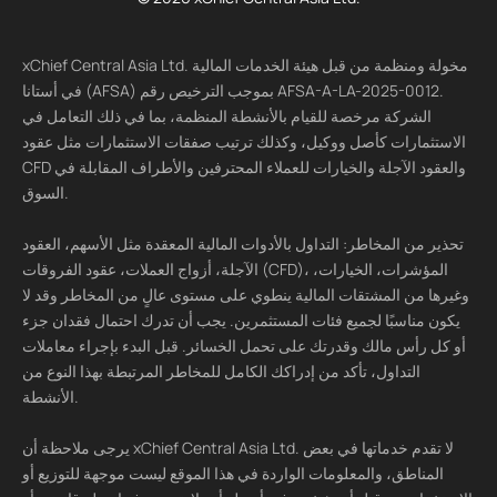
xChief Central Asia Ltd. مخولة ومنظمة من قبل هيئة الخدمات المالية
في أستانا (AFSA) بموجب الترخيص رقم AFSA-A-LA-2025-0012.
الشركة مرخصة للقيام بالأنشطة المنظمة، بما في ذلك التعامل في
الاستثمارات كأصل ووكيل، وكذلك ترتيب صفقات الاستثمارات مثل عقود
CFD والعقود الآجلة والخيارات للعملاء المحترفين والأطراف المقابلة في
السوق.
تحذير من المخاطر: التداول بالأدوات المالية المعقدة مثل الأسهم، العقود
الآجلة، أزواج العملات، عقود الفروقات (CFD)، المؤشرات، الخيارات،
وغيرها من المشتقات المالية ينطوي على مستوى عالٍ من المخاطر وقد لا
يكون مناسبًا لجميع فئات المستثمرين. يجب أن تدرك احتمال فقدان جزء
أو كل رأس مالك وقدرتك على تحمل الخسائر. قبل البدء بإجراء معاملات
التداول، تأكد من إدراكك الكامل للمخاطر المرتبطة بهذا النوع من
الأنشطة.
يرجى ملاحظة أن xChief Central Asia Ltd. لا تقدم خدماتها في بعض
المناطق، والمعلومات الواردة في هذا الموقع ليست موجهة للتوزيع أو