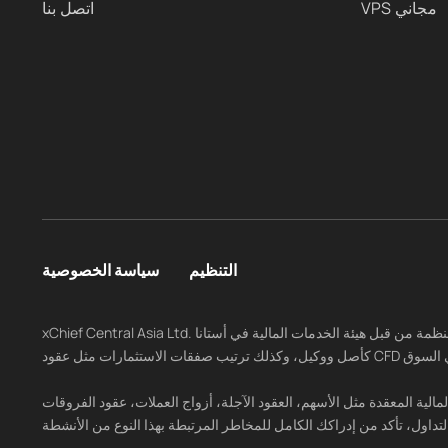
VPS مجاني
اتصل بنا
التنظيم
سياسة الخصوصية
xChief Central Asia Ltd. مخولة ومنظمة من قبل هيئة الخدمات المالية في أستانا (AFSA) بموجب الترخيص رقم AFSA-A-LA-2025-0012. الشركة مرخصة للقيام بالأنشطة المنظمة، بما في ذلك التعامل في الاستثمارات
الآجلة، أزواج العملات، عقود الفروقات (CFD)، المؤشرات، الخيارات، وغيرها من المشتقات المالية ينطوي على مستوى عالٍ من المخاطر وقد لا يكون