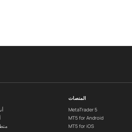
المنصات
MetaTrader 5
أن
MT5 for Android
أ
MT5 for iOS
متطل