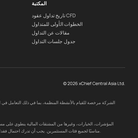
المكتبة
تاريخ تداول عقود CFD
الخطوات الأولى للمتداول
مقالات عن التداول
جدول جلسات التداول
© 2026 xChief Central Asia Ltd.
مناسبًا لجميع فئات المستثمرين. يجب أن تدرك احتمال فقدان جزء أو كل رأس مالك وقدرتك على تحمل الخسائر. قبل البدء بإجراء معاملات التداول، تأكد من إدراكك الكامل للمخاطر المرتبطة بهذا النوع من الأنشطة.