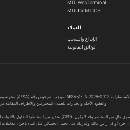
MT5 WebTerminal
MT5 for MacOS
للعملاء
الإيداع والسحب
الوثائق القانونية
كأصل ووكيل، وكذلك ترتيب صفقات الاستثمارات مثل عقود CFD والعقود الآجلة والخيارات للعملاء المحترفين والأطراف المقابلة في السوق.
تحذير من المخاطر: التداول بالأدوات المالية المعقدة مثل الأسهم، العقود 