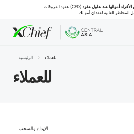
ين الأفراد أموالها عند تداول عقود
الشروط
تب والويب
التحليلات
نبذة عنا
لحسابات
MetaTr
 السوق
التنظيم
للعملاء
الرئيسية
التداول
MetaTr
الفائدة
 الشركة
للعملاء
والسحب
MetaTr
تصل بنا
الإيداع والسحب