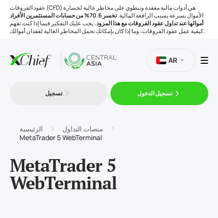
عقود الفروقات (CFD) هي أدوات مالية معقدة وتنطوي على مخاطر عالية لخسارة
الأموال بسرعة بسبب الرافعة المالية.
تخسر 70.6% من حسابات المستثمرين الأفراد
أموالها عند تداول عقود الفروقات مع هذا المزود.
يجب عليك التفكير فيما إذا كنت تفهم
كيفية عمل عقود الفروقات، وما إذا كان بإمكانك تحمل المخاطر العالية لفقدان أموالك.
AR
تسجيل الدخول
تسجيل
التداول
المنصات
منصات التداول
الرئيسية
MetaTrader 5 WebTerminal
الأدوات
MetaTrader 5
WebTerminal
الشركة