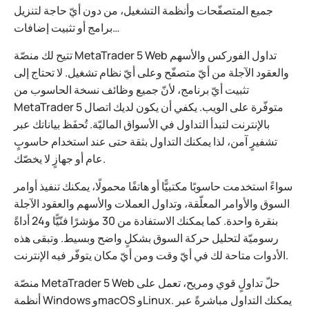
جميع المتصفّحات وأنظمة التشغيل، من دون أيّ حاجة لتنزيل
برامج أو تثبيت إضافات…
تتيح لك منصّة MetaTrader 5 Web تداول الفوركس والأسهم
والعقود الآجلة من أيّ متصفّح وعلى أيّ نظام تشغيل. لا تحتاج إلى
تثبيت أيّ برنامج، لأنّ جميع وظائف نسخة الحاسوب من
MetaTrader 5 متوفّرة على الويب. يكفي أن يكون لديك اتصال
بالإنترنت لتبدأ التداول في الأسواق الماليّة. تُحفَظ بياناتك عبر
تشفيرٍ آمن، لذا يمكنك التداول بثقة حتى عند استخدام حاسوبٍ
عام أو جهازٍ لا يخصّك.
سواءً استخدمت حاسوبًا مكتبيًّا أو هاتفًا محمولًا، يمكنك تنفيذ أوامر
السوق والأوامر المعلّقة، وتداول العملات والأسهم والعقود الآجلة
بنقرة واحدة. كما يمكنك الاستفادة من 30 مؤشرًا فنّيًّا و24 أداةً
رسوميّة لتحليل حركة السوق بشكلٍ واضح وبسيط. وتبقى هذه
الأدوات متاحة لك في أيّ وقت ومن أيّ مكان يتوفّر فيه الإنترنت.
منصّة MetaTrader 5 Web حلّ تداولٍ قوي ومريح، تعمل على
أنظمة Windows وmacOS وLinux. يمكنك التداول مباشرةً عبر