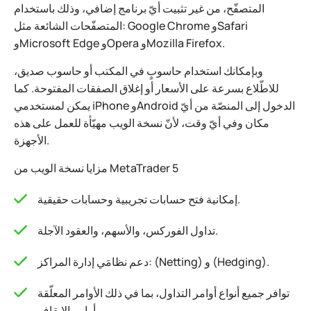
المتصفّح، من غير تثبيت أيّ برنامج إضافي، وذلك باستخدام
المتصفّحات الشائعة مثل: Google Chrome وSafari
وMicrosoft Edge وOpera وMozilla Firefox.
وبإمكانك استخدام حاسوبٍ في المكتب أو حاسوب صديق،
للاطّلاع بسرعة على الأسعار أو إغلاق الصفقات المفتوحة. كما
يمكن لمستخدمي iPhone وAndroid الدخول إلى المنصّة من أيّ
مكان وفي أيّ وقت، لأنّ نسخة الويب مهيّأة للعمل على هذه
الأجهزة.
مزايا نسخة الويب من MetaTrader 5
إمكانية فتح حسابات تجريبية وحسابات حقيقية.
تداول الفورکس، والأسهم، والعقود الآجلة.
دعم نظامَي إدارة المراكز: (Netting) و (Hedging).
توافر جميع أنواع أوامر التداول، بما في ذلك الأوامر المعلّقة
وأوامر الإيقاف.