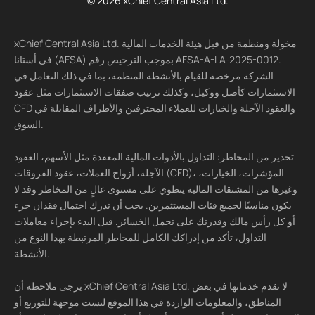
© 2026 xChief Central Asia Ltd.
xChief Central Asia Ltd. مخولة ومنظمة من قبل هيئة الخدمات المالية
في أستانا (AFSA) بموجب الترخيص رقم AFSA-A-LA-2025-0012.
الشركة مرخصة للقيام بالأنشطة المنظمة، بما في ذلك التعامل في
الاستثمارات كأصل ووكيل، وكذلك ترتيب صفقات الاستثمارات مثل عقود
CFD والعقود الآجلة والخيارات للعملاء المحترفين والأطراف المقابلة في
السوق.
تحذير من المخاطر: التداول بالأدوات المالية المعقدة مثل الأسهم، العقود
الآجلة، أزواج العملات، عقود الفروقات (CFD)، المؤشرات، الخيارات،
وغيرها من المشتقات المالية ينطوي على مستوى عالٍ من المخاطر وقد لا
يكون مناسبًا لجميع فئات المستثمرين. يجب أن تدرك احتمال فقدان جزء
أو كل رأس مالك وقدرتك على تحمل الخسائر. قبل البدء بإجراء معاملات
التداول، تأكد من إدراكك الكامل للمخاطر المرتبطة بهذا النوع من
الأنشطة.
يرجى ملاحظة أن xChief Central Asia Ltd. لا تقدم خدماتها في بعض
المناطق، والمعلومات الواردة في هذا الموقع ليست موجهة للتوزيع أو