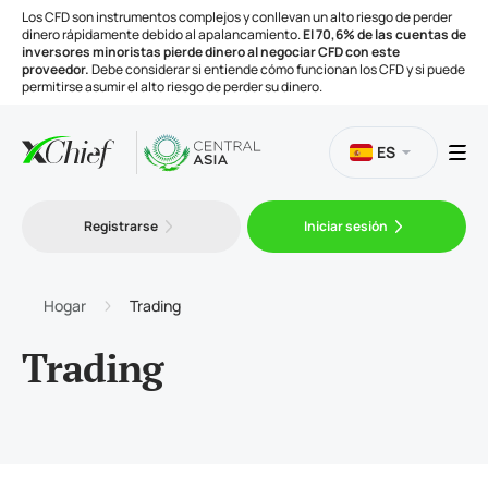
Los CFD son instrumentos complejos y conllevan un alto riesgo de perder
dinero rápidamente debido al apalancamiento.
El 70,6% de las cuentas de
inversores minoristas pierde dinero al negociar CFD con este
proveedor.
Debe considerar si entiende cómo funcionan los CFD y si puede
permitirse asumir el alto riesgo de perder su dinero.
ES
Trading
Registrarse
Iniciar sesión
Plataformas
Hogar
Trading
Herramientas
Trading
Compañía