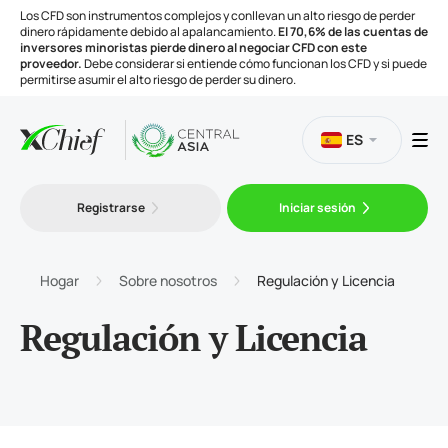
Los CFD son instrumentos complejos y conllevan un alto riesgo de perder
dinero rápidamente debido al apalancamiento.
El 70,6% de las cuentas de
inversores minoristas pierde dinero al negociar CFD con este
proveedor.
Debe considerar si entiende cómo funcionan los CFD y si puede
permitirse asumir el alto riesgo de perder su dinero.
ES
Trading
Registrarse
Iniciar sesión
Plataformas
Hogar
Sobre nosotros
Regulación y Licencia
Herramientas
Regulación y Licencia
Compañía