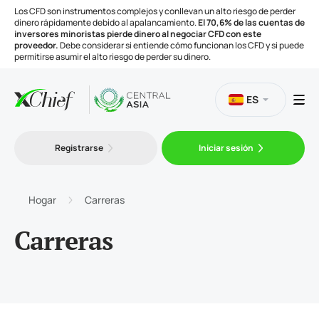
Los CFD son instrumentos complejos y conllevan un alto riesgo de perder
dinero rápidamente debido al apalancamiento.
El 70,6% de las cuentas de
inversores minoristas pierde dinero al negociar CFD con este
proveedor.
Debe considerar si entiende cómo funcionan los CFD y si puede
permitirse asumir el alto riesgo de perder su dinero.
ES
Trading
Registrarse
Iniciar sesión
Plataformas
Hogar
Carreras
Herramientas
Carreras
Compañía