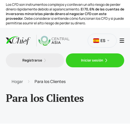
Los CFD son instrumentos complejos y conllevan un alto riesgo de perder
dinero rápidamente debido al apalancamiento.
El 70,6% de las cuentas de
inversores minoristas pierde dinero al negociar CFD con este
proveedor.
Debe considerar si entiende cómo funcionan los CFD y si puede
permitirse asumir el alto riesgo de perder su dinero.
ES
Trading
Registrarse
Iniciar sesión
Plataformas
Hogar
Para los Clientes
Herramientas
Para los Clientes
Compañía