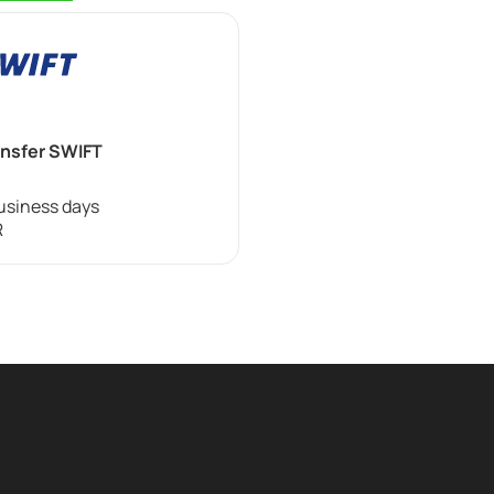
ansfer SWIFT
business days
R