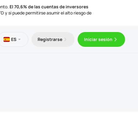
ento.
El 70,6% de las cuentas de inversores
 y si puede permitirse asumir el alto riesgo de
os
eca
ción legal
ES
Registrarse
Iniciar sesión
gratuito
Trader 5 para Android
ulos de trading
mentos legales
Trader 5 para iOS