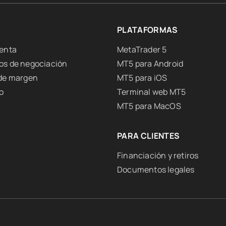
PLATAFORMAS
uenta
MetaTrader 5
os de negociación
MT5 para Android
 de margen
MT5 para iOS
o
Terminal web MT5
MT5 para MacOS
PARA CLIENTES
Financiación y retiros
Documentos legales