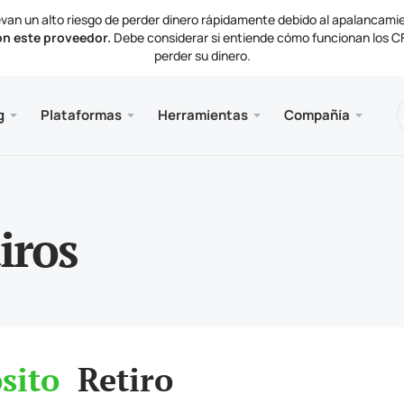
van un alto riesgo de perder dinero rápidamente debido al apalancami
on este proveedor.
Debe considerar si entiende cómo funcionan los CFD
perder su dinero.
nes
 y web
e
Servici
Móvil
Bibliot
Informa
g
Plataformas
Herramientas
Compañía
de cuenta
ader 5
ctivas del mercado
ias
VPS 
Meta
Artíc
Docu
mentos de negociación
al web MetaTrader 5
de interés
as de la compañía
Meta
ación y retiros
ader 5 para MacOS
ctenos
iros
sito
Retiro