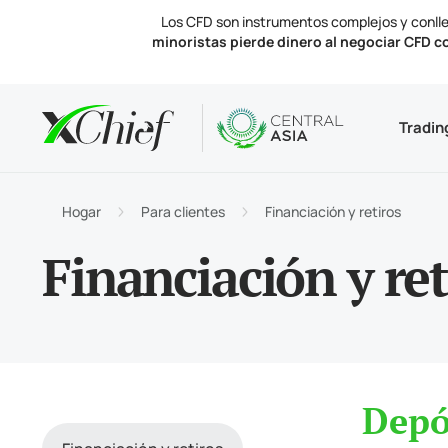
Los CFD son instrumentos complejos y conlle
minoristas pierde dinero al negociar CFD c
Condicio
Escritorio
Analítica
Acerca d
Tradin
Tipos 
MetaTr
Perspe
Licenc
Instru
Termin
Tasas 
Notici
Hogar
Para clientes
Financiación y retiros
Financi
MetaTr
Contá
Financiación y ret
Depó