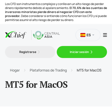
Los CFD son instrumentos complejos y conllevan un alto riesgo de perder
dinero rápidamente debido al apalancamiento.
El 70,6% de las cuentas de
inversores minoristas pierde dinero al negociar CFD con este
proveedor.
Debe considerar si entiende cómo funcionan los CFD y si puede
permitirse asumir el alto riesgo de perder su dinero.
ES
Trading
Registrarse
Iniciar sesión
Plataformas
Hogar
Plataformas de Trading
MT5 for MacOS
Herramientas
MT5 for MacOS
Compañía