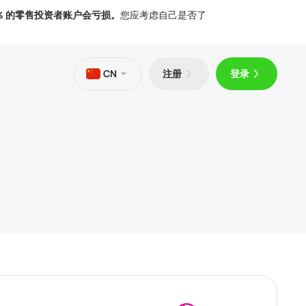
% 的零售投资者账户会亏损。
您应考虑自己是否了
CN
注册
登录
PS
Trader 5 Android 版
文章
文件
Trader 5 iOS 版