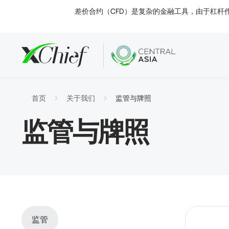
差价合约（CFD）是复杂的金融工具，由于杠杆
条款
桌面和网
分析
关于
账户类
MetaTr
市场洞
监管
首页
关于我们
监管与牌照
交易工
MetaT
利率
公司新
监管与牌照
入金与
MetaT
联系我
监管