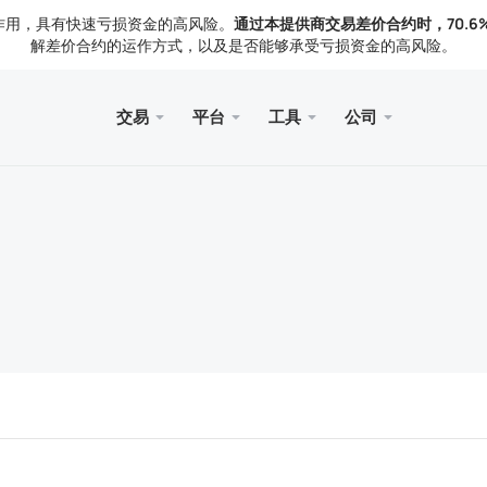
作用，具有快速亏损资金的高风险。
通过本提供商交易差价合约时，70.6
解差价合约的运作方式，以及是否能够承受亏损资金的高风险。
交易
平台
工具
公司
页
服务
手机
图书馆
合法的
型
ader 5
察
免费V
Meta
交易
法律
具
rader 5 网页终端
闻
Meta
出金
rader 5 MacOS 版
们