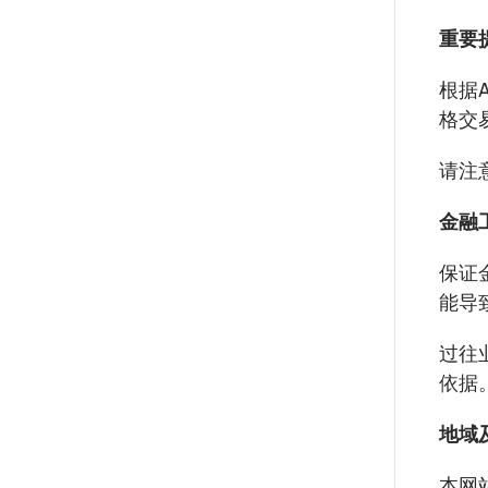
重要
根据A
格交易
请注意
金融
保证
能导
过往
依据
地域
本网站