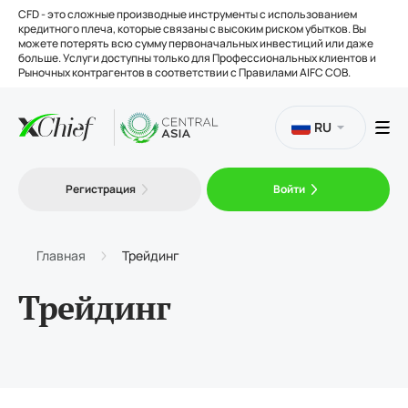
CFD - это сложные производные инструменты с использованием
кредитного плеча, которые связаны с высоким риском убытков. Вы
можете потерять всю сумму первоначальных инвестиций или даже
больше. Услуги доступны только для Профессиональных клиентов и
Рыночных контрагентов в соответствии с Правилами AIFC COB.
RU
Торговля
Регистрация
Войти
Платформы
Главная
Трейдинг
Инструменты
Трейдинг
О нас