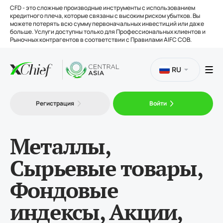
CFD - это сложные производные инструменты с использованием
кредитного плеча, которые связаны с высоким риском убытков. Вы
можете потерять всю сумму первоначальных инвестиций или даже
больше. Услуги доступны только для Профессиональных клиентов и
Рыночных контрагентов в соответствии с Правилами AIFC COB.
RU
Торговля
Регистрация
Войти
Платформы
Металлы,
Сырьевые товары,
Инструменты
Фондовые
О нас
индексы, Акции,