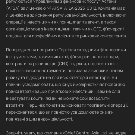
регулюється Управлінням з фінансових послуг Астани
(AFSA) за ліцензією № AFSA-A-LA-2025-0012. Компанія має
ліцензію на здійснення регульованої діяльності, включаючи
операції з інвестиціями як принципал та агент, а також
організацію угод з інвестиціями, такими як CFD, ф'ючерси і
опціони, для професійних клієнтів та ринкових контрагентів.
Попередження про ризик: Торгівля складними фінансовими
інструментами, такими як акції, ф'ючерси, валютні пари,
контракти на різницю цін (CFD), індекси, опціони та інші
похідні фінансові інструменти, пов'язана з високим рівнем
ризику та підходить не для всіх категорій інвесторів. Ви
повинні усвідомлювати, що існує ймовірність часткової або
повної втрати ваших початкових інвестицій, і вам не слід
інвестувати кошти, які ви не можете собі дозволити
втратити. Перш ніж почати здійснювати торгівельні операції,
переконайтеся, що ви повністю усвідомлюєте ризики,
повʼязані з цим видом діяльності.
Зверніть увагу, що компанія xChief Central Asia Ltd. не надає