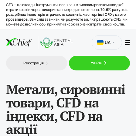
CFD — це складні інструменти, пов’язані з високим ризиком швидкої
втрати коштів через використання кредитного плеча.
70,6% рахунків
роздрібних інвесторів втрачають кошти під час торгівлі CFD у цього
провайдера.
Вам слід зважити, чи розумієте ви, як працюють CFD, і чи
можете дозволити собі прийняти високий ризик втрати своїх коштів.
UA
Торгівля
Реєстрація
Увійти
Платформи
Метали, сировинні
товари, CFD на
Інструменти
індекси, CFD на
Про нас
акції