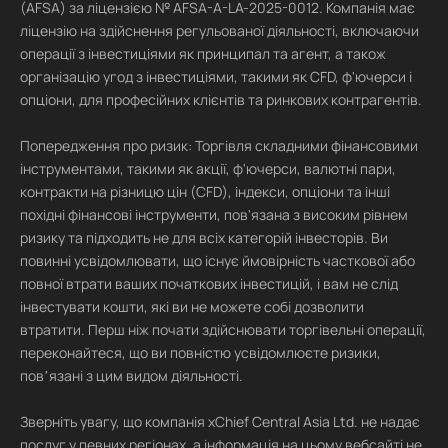
(AFSA) за ліцензією № AFSA-A-LA-2025-0012. Компанія має
ліцензію на здійснення регульованої діяльності, включаючи
операції з інвестиціями як принципал та агент, а також
організацію угод з інвестиціями, такими як CFD, ф'ючерси і
опціони, для професійних клієнтів та ринкових контрагентів.
Попередження про ризик: Торгівля складними фінансовими
інструментами, такими як акції, ф'ючерси, валютні пари,
контракти на різницю цін (CFD), індекси, опціони та інші
похідні фінансові інструменти, пов'язана з високим рівнем
ризику та підходить не для всіх категорій інвесторів. Ви
повинні усвідомлювати, що існує ймовірність часткової або
повної втрати ваших початкових інвестицій, і вам не слід
інвестувати кошти, які ви не можете собі дозволити
втратити. Перш ніж почати здійснювати торгівельні операції,
переконайтеся, що ви повністю усвідомлюєте ризики,
повʼязані з цим видом діяльності.
Зверніть увагу, що компанія xChief Central Asia Ltd. не надає
послуг у певних регіонах, а інформація на цьому вебсайті не