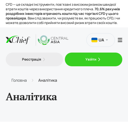
CFD — це складні інструменти, пов’язані з високим ризиком швидкої
втрати коштів через використання кредитного плеча.
70,6% рахунків
роздрібних інвесторів втрачають кошти під час торгівлі CFD у цього
провайдера.
Вам слід зважити, чи розумієте ви, як працюють CFD, і чи
можете дозволити собі прийняти високий ризик втрати своїх коштів.
UA
Торгівля
Реєстрація
Увійти
Платформи
Головна
Аналітика
Інструменти
Аналітика
Про нас