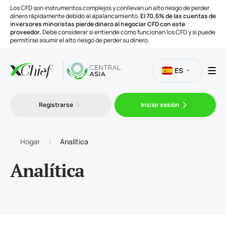
Los CFD son instrumentos complejos y conllevan un alto riesgo de perder
dinero rápidamente debido al apalancamiento.
El 70,6% de las cuentas de
inversores minoristas pierde dinero al negociar CFD con este
proveedor.
Debe considerar si entiende cómo funcionan los CFD y si puede
permitirse asumir el alto riesgo de perder su dinero.
ES
Trading
Registrarse
Iniciar sesión
Plataformas
Hogar
Analítica
Herramientas
Analítica
Compañía