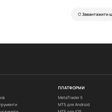
Завантажити 
ПЛАТФОРМИ
ків
MetaTrader 5
струменти
MT5 для Android
ні вимоги
MT5 для iOS