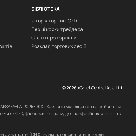
БІБЛІОТЕКА
Історія торгівлі CFD
Перші кроки трейдера
Статті про торгівлю
оштів
Розклад торгових сесій
© 2026 xChief Central Asia Ltd.
№ AFSA-A-LA-2025-0012. Компанія має ліцензію на здійснення
ими як CFD, ф'ючерси і опціони, для професійних клієнтів та
різницю цін (CFD), індекси, опціони та інші похідні