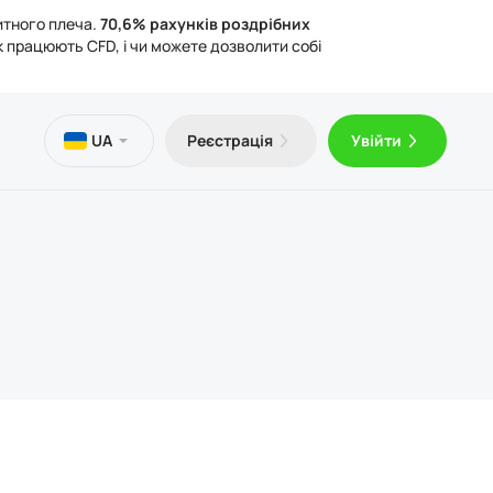
итного плеча.
70,6% рахунків роздрібних
к працюють CFD, і чи можете дозволити собі
и
тека
чна інформація
UA
Реєстрація
Увійти
оштовний VPS
Trader 5 для Android
ті про торгівлю
ичні документи
Trader 5 для iOS