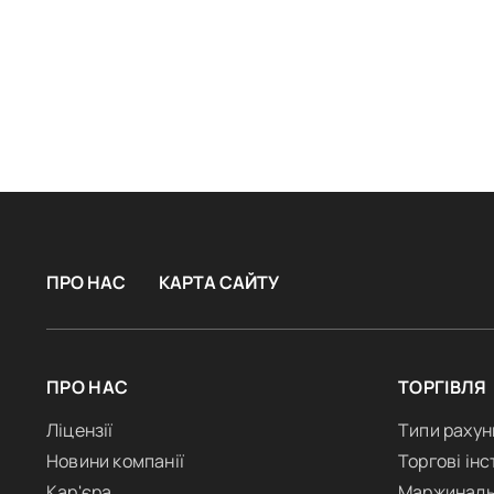
ПРО НАС
КАРТА САЙТУ
ПРО НАС
ТОРГІВЛЯ
Ліцензії
Типи рахун
Новини компанії
Торгові ін
Кар'єра
Маржиналь