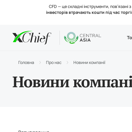
CFD — це складні інструменти, пов’язані
інвесторів втрачають кошти під час торгі
Умови
Desktop 
Аналітик
Про нас
То
Типи р
MetaTr
Аналіт
Регул
Торгов
Веб-те
Процен
Новини
Головна
Про нас
Новини компанії
Поповн
MetaTr
Конта
Новини компані