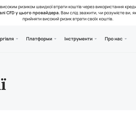
 з високим ризиком швидкої втрати коштів через використання кред
влі CFD у цього провайдера.
Вам слід зважити, чи розумієте ви, я
прийняти високий ризик втрати своїх коштів.
та Web
а
Сервіс
Mobile
Бібліо
Юриди
ргівля
Платформи
Інструменти
Про нас
ахунків
ader 5
ика ринку
ювання
Безк
Meta
Стат
Юрид
і інструменти
рмінал MetaTrader 5
тні ставки
 компанії
Meta
ення та виведення коштів
ader 5 для MacOS
кти
ї