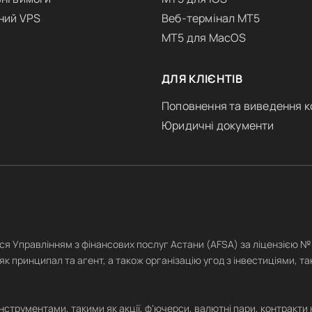
ний VPS
Веб-термінал MT5
MT5 для MacOS
ДЛЯ КЛІЄНТІВ
Поповнення та виведення к
Юридичні документи
ься Управлінням з фінансових послуг Астани (AFSA) за ліцензією 
як принципал та агент, а також організацію угод з інвестиціями, так
рументами, такими як акції, ф'ючерси, валютні пари, контракти на 