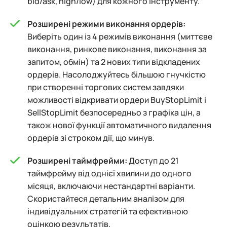
bid/ask, high/low) для кожного інструменту.
Розширені режими виконання ордерів:
Виберіть один із 4 режимів виконання (миттєве
виконання, ринкове виконання, виконання за
запитом, обмін) та 2 нових типи відкладених
ордерів. Насолоджуйтесь більшою гнучкістю
при створенні торгових систем завдяки
можливості відкривати ордери BuyStopLimit і
SellStopLimit безпосередньо з графіка цін, а
також нової функції автоматичного видалення
ордерів зі строком дії, що минув.
Розширені таймфрейми:
Доступ до 21
таймфрейму від однієї хвилини до одного
місяця, включаючи нестандартні варіанти.
Скористайтеся детальним аналізом для
індивідуальних стратегій та ефективною
оцінкою результатів.