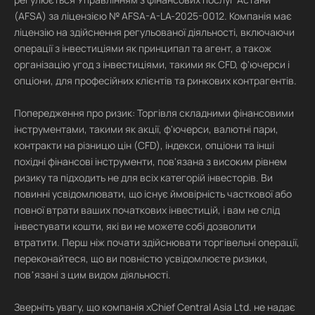
(AFSA) за ліцензією № AFSA-A-LA-2025-0012. Компанія має
ліцензію на здійснення регульованої діяльності, включаючи
операції з інвестиціями як принципал та агент, а також
організацію угод з інвестиціями, такими як CFD, ф'ючерси і
опціони, для професійних клієнтів та ринкових контрагентів.
Попередження про ризик: Торгівля складними фінансовими
інструментами, такими як акції, ф'ючерси, валютні пари,
контракти на різницю цін (CFD), індекси, опціони та інші
похідні фінансові інструменти, пов'язана з високим рівнем
ризику та підходить не для всіх категорій інвесторів. Ви
повинні усвідомлювати, що існує ймовірність часткової або
повної втрати ваших початкових інвестицій, і вам не слід
інвестувати кошти, які ви не можете собі дозволити
втратити. Перш ніж почати здійснювати торгівельні операції,
переконайтеся, що ви повністю усвідомлюєте ризики,
повʼязані з цим видом діяльності.
Зверніть увагу, що компанія xChief Central Asia Ltd. не надає