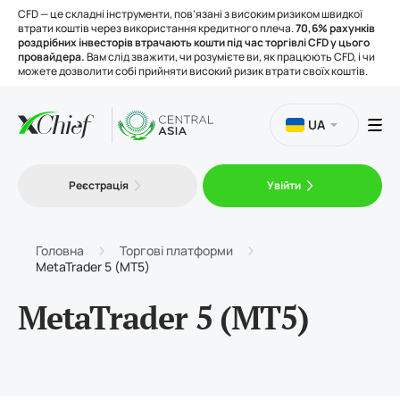
CFD — це складні інструменти, пов’язані з високим ризиком швидкої
втрати коштів через використання кредитного плеча.
70,6% рахунків
роздрібних інвесторів втрачають кошти під час торгівлі CFD у цього
провайдера.
Вам слід зважити, чи розумієте ви, як працюють CFD, і чи
можете дозволити собі прийняти високий ризик втрати своїх коштів.
UA
Торгівля
Реєстрація
Увійти
Платформи
Головна
Торгові платформи
MetaTrader 5 (MT5)
Інструменти
MetaTrader 5 (MT5)
Про нас