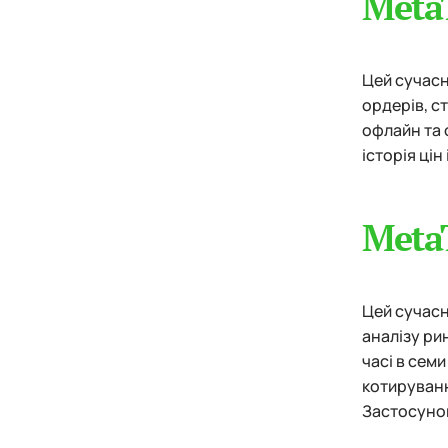
MetaT
Цей сучасн
ордерів, с
офлайн та 
історія цін
MetaT
Цей сучасн
аналізу ри
часі в сем
котируванн
Застосунок