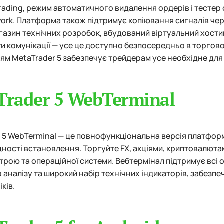
Trading, режим автоматичного видалення ордерів і тестер
ork. Платформа також підтримує копіювання сигналів чере
азин технічних розробок, вбудований віртуальний хостин
и комунікації — усе це доступно безпосередньо в торгов
м MetaTrader 5 забезпечує трейдерам усе необхідне для с
Trader 5 WebTerminal
 5 WebTerminal — це повнофункціональна версія платфор
дності встановлення. Торгуйте FX, акціями, криптовалюта
трою та операційної системи. Вебтермінал підтримує всі 
 аналізу та широкий набір технічних індикаторів, забезп
іків.