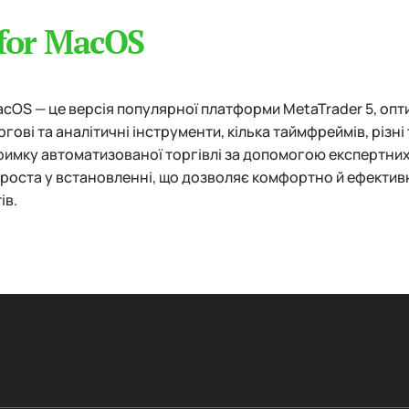
for MacOS
cOS — це версія популярної платформи MetaTrader 5, опт
гові та аналітичні інструменти, кілька таймфреймів, різні 
римку автоматизованої торгівлі за допомогою експертних
роста у встановленні, що дозволяє комфортно й ефекти
ів.