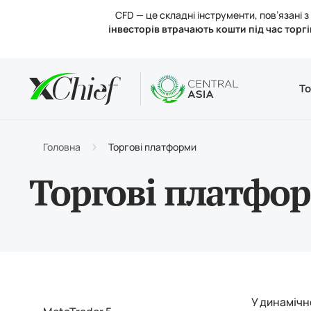
CFD — це складні інструменти, пов’язані
інвесторів втрачають кошти під час торгі
Умови
Desktop 
Аналітик
Про нас
То
Типи р
MetaTr
Аналіт
Регул
Торгов
Веб-те
Процен
Новини
Головна
Торгові платформи
Поповн
MetaTr
Конта
Торгові платфо
У динамічн