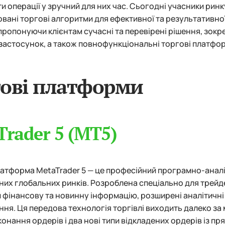
и операції у зручний для них час. Сьогодні учасники рин
вані торгові алгоритми для ефективної та результативної 
 пропонуючи клієнтам сучасні та перевірені рішення, зок
застосунок, а також повнофункціональні торгові платфор
гові платформи
Trader 5 (MT5)
атформа MetaTrader 5 — це професійний програмно-аналі
них глобальних ринків. Розроблена спеціально для трейдер
фінансову та новинну інформацію, розширені аналітичні й
ня. Ця передова технологія торгівлі виходить далеко за
онання ордерів і два нові типи відкладених ордерів із п