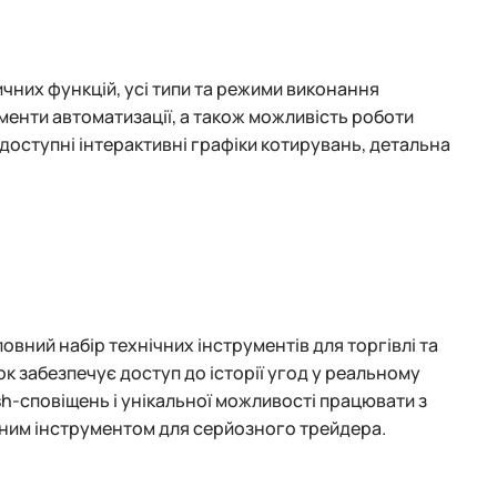
чних функцій, усі типи та режими виконання
менти автоматизації, а також можливість роботи
оступні інтерактивні графіки котирувань, детальна
вний набір технічних інструментів для торгівлі та
к забезпечує доступ до історії угод у реальному
sh-сповіщень і унікальної можливості працювати з
дним інструментом для серйозного трейдера.