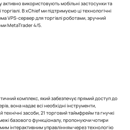
ку активно використовують мобільні застосунки та
торгівлі. В xChief ми підтримуємо ці технологічні
рема VPS-сервер для торгівлі роботами, зручний
ми MetaTrader 4/5.
тичний комплекс, який забезпечує прямий доступ до
ів, вона надає всі необхідні інструменти,
 технічні засоби, 21 торговий таймфрейм та гнучкі
 межі базового функціоналу, пропонуючи чотири
рямим інтерактивним управлінням через технологію