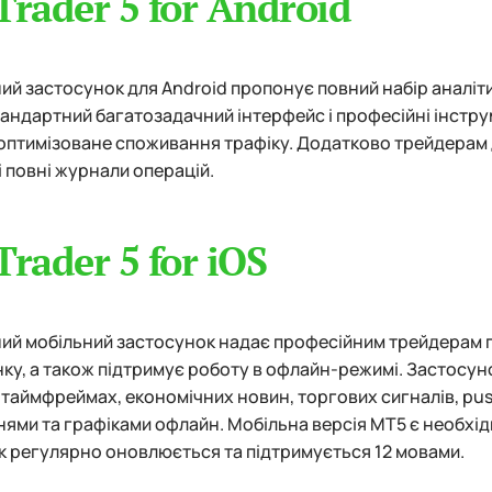
rader 5 for Android
ий застосунок для Android пропонує повний набір аналіти
тандартний багатозадачний інтерфейс і професійні інстру
оптимізоване споживання трафіку. Додатково трейдерам д
 і повні журнали операцій.
rader 5 for iOS
ий мобільний застосунок надає професійним трейдерам по
нку, а також підтримує роботу в офлайн-режимі. Застосуно
и таймфреймах, економічних новин, торгових сигналів, pu
ями та графіками офлайн. Мобільна версія MT5 є необхі
 регулярно оновлюється та підтримується 12 мовами.