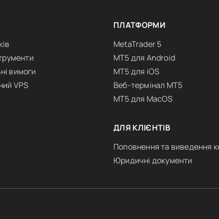
ПЛАТФОРМИ
ків
MetaTrader 5
струменти
MT5 для Android
ні вимоги
MT5 для iOS
ний VPS
Веб-термінал MT5
MT5 для MacOS
ДЛЯ КЛІЄНТІВ
Поповнення та виведення к
Юридичні документи