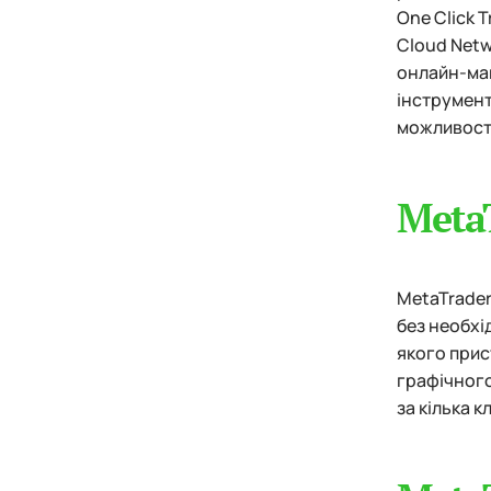
One Click 
Cloud Netw
онлайн-маг
інструмент
можливостя
Meta
MetaTrader
без необхі
якого прис
графічного
за кілька кл