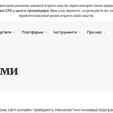
 з високим ризиком швидкої втрати коштів через використання кред
влі CFD у цього провайдера.
Вам слід зважити, чи розумієте ви, я
прийняти високий ризик втрати своїх коштів.
та Web
а
Сервіс
Mobile
Бібліо
Юриди
ргівля
Платформи
Інструменти
Про нас
ахунків
ader 5
ика ринку
ювання
Безк
Meta
Стат
Юрид
і інструменти
рмінал MetaTrader 5
тні ставки
 компанії
Meta
ення та виведення коштів
ader 5 для MacOS
кти
рми
ому світі онлайн-трейдингу технологічні інновації віді