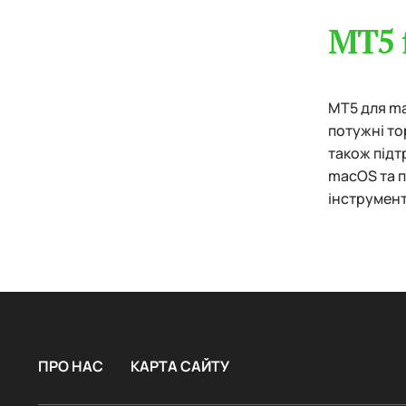
MT5 
MT5 для ma
потужні тор
також підт
macOS та п
інструмент
ПРО НАС
КАРТА САЙТУ