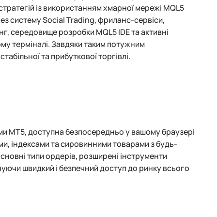
 стратегій із використанням хмарної мережі MQL5
з систему Social Trading, фриланс-сервіси,
г, середовище розробки MQL5 IDE та активні
ому терміналі. Завдяки таким потужним
табільної та прибуткової торгівлі.
ми MT5, доступна безпосередньо у вашому браузері
ми, індексами та сировинними товарами з будь-
основні типи ордерів, розширені інструменти
ечуючи швидкий і безпечний доступ до ринку всього