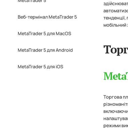
MetaTrader 5
здійснюват
автоматизо
Веб-термінал MetaTrader 5
тенденції,
мобільний 
MetaTrader 5 для MacOS
Тор
MetaTrader 5 для Android
MetaTrader 5 для iOS
Meta
Торгова пл
різноманіт
включаючи 
налаштуван
режими вик