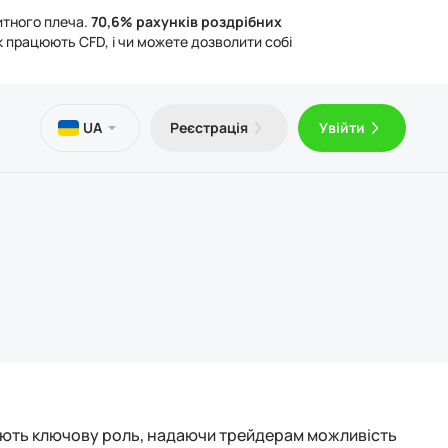
итного плеча.
70,6% рахунків роздрібних
к працюють CFD, і чи можете дозволити собі
и
тека
чна інформація
UA
Реєстрація
Увійти
оштовний VPS
Trader 5 для Android
ті про торгівлю
ичні документи
Trader 5 для iOS
грають ключову роль, надаючи трейдерам можливість