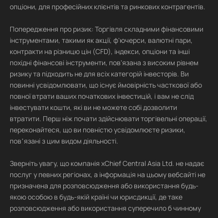
опціони, для професійних клієнтів та ринкових контрагентів.
Попередження про ризик: Торгівля складними фінансовими
інструментами, такими як акції, ф'ючерси, валютні пари,
контракти на різницю цін (CFD), індекси, опціони та інші
похідні фінансові інструменти, пов'язана з високим рівнем
ризику та підходить не для всіх категорій інвесторів. Ви
повинні усвідомлювати, що існує ймовірність часткової або
повної втрати ваших початкових інвестицій, і вам не слід
інвестувати кошти, які ви не можете собі дозволити
втратити. Перш ніж почати здійснювати торгівельні операції,
переконайтеся, що ви повністю усвідомлюєте ризики,
повʼязані з цим видом діяльності.
Зверніть увагу, що компанія xChief Central Asia Ltd. не надає
послуг у певних регіонах, а інформація на цьому вебсайті не
призначена для розповсюдження або використання будь-
якою особою в будь-якій країні чи юрисдикції, де таке
розповсюдження або використання суперечило б чинному