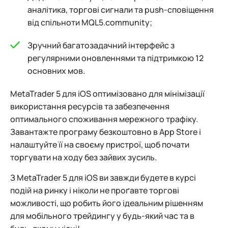
аналітика, торгові сигнали та push-сповіщення
від спільноти MQL5.community;
Зручний багатозадачний інтерфейс з
регулярними оновленнями та підтримкою 12
основних мов.
MetaTrader 5 для iOS оптимізовано для мінімізації
використання ресурсів та забезпечення
оптимального споживання мережного трафіку.
Завантажте програму безкоштовно в App Store і
налаштуйте її на своєму пристрої, щоб почати
торгувати на ходу без зайвих зусиль.
З MetaTrader 5 для iOS ви завжди будете в курсі
подій на ринку і ніколи не проґавте торгові
можливості, що робить його ідеальним рішенням
для мобільного трейдингу у будь-який час та в