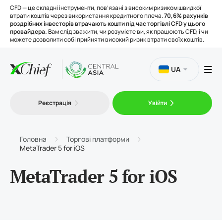
CFD — це складні інструменти, пов’язані з високим ризиком швидкої
втрати коштів через використання кредитного плеча.
70,6% рахунків
роздрібних інвесторів втрачають кошти під час торгівлі CFD у цього
провайдера.
Вам слід зважити, чи розумієте ви, як працюють CFD, і чи
можете дозволити собі прийняти високий ризик втрати своїх коштів.
UA
Торгівля
Реєстрація
Увійти
Платформи
Головна
Торгові платформи
MetaTrader 5 for iOS
Інструменти
MetaTrader 5 for iOS
Про нас