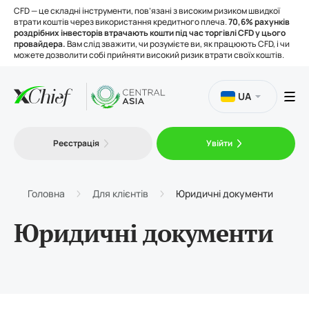
CFD — це складні інструменти, пов’язані з високим ризиком швидкої
втрати коштів через використання кредитного плеча.
70,6% рахунків
роздрібних інвесторів втрачають кошти під час торгівлі CFD у цього
провайдера.
Вам слід зважити, чи розумієте ви, як працюють CFD, і чи
можете дозволити собі прийняти високий ризик втрати своїх коштів.
UA
Торгівля
Реєстрація
Увійти
Платформи
Головна
Для клієнтів
Юридичні документи
Інструменти
Юридичні документи
Про нас