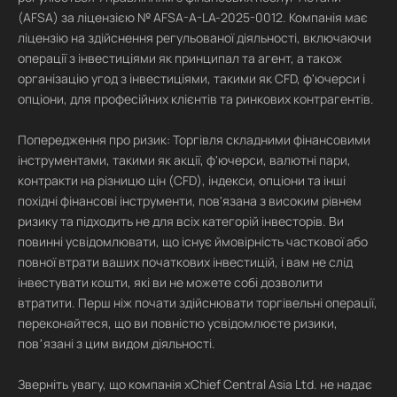
(AFSA) за ліцензією № AFSA-A-LA-2025-0012. Компанія має
ліцензію на здійснення регульованої діяльності, включаючи
операції з інвестиціями як принципал та агент, а також
організацію угод з інвестиціями, такими як CFD, ф'ючерси і
опціони, для професійних клієнтів та ринкових контрагентів.
Попередження про ризик: Торгівля складними фінансовими
інструментами, такими як акції, ф'ючерси, валютні пари,
контракти на різницю цін (CFD), індекси, опціони та інші
похідні фінансові інструменти, пов'язана з високим рівнем
ризику та підходить не для всіх категорій інвесторів. Ви
повинні усвідомлювати, що існує ймовірність часткової або
повної втрати ваших початкових інвестицій, і вам не слід
інвестувати кошти, які ви не можете собі дозволити
втратити. Перш ніж почати здійснювати торгівельні операції,
переконайтеся, що ви повністю усвідомлюєте ризики,
повʼязані з цим видом діяльності.
Зверніть увагу, що компанія xChief Central Asia Ltd. не надає