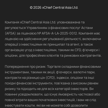
© 2026 xChief Central Asia Ltd.
Компанія xChief Central Asia Ltd. уповноважена та
регулюється Управлінням з фінансових послуг Астани
(AFSA) за ліцензією № AFSA-A-LA-2025-0012. Компанія має
ліцензію на здійснення регульованої діяльності, включаючи
операції з інвестиціями як принципал та агент, а також
організацію угод з інвестиціями, такими як CFD, ф'ючерси і
опціони, для професійних клієнтів та ринкових контрагентів.
Попередження про ризик: Торгівля складними фінансовими
інструментами, такими як акції, ф'ючерси, валютні пари,
контракти на різницю цін (CFD), індекси, опціони та інші
похідні фінансові інструменти, пов'язана з високим рівнем
ризику та підходить не для всіх категорій інвесторів. Ви
повинні усвідомлювати, що існує ймовірність часткової або
повної втрати ваших початкових інвестицій, і вам не слід
інвестувати кошти, які ви не можете собі дозволити