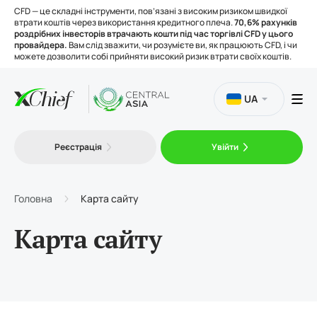
CFD — це складні інструменти, пов’язані з високим ризиком швидкої
втрати коштів через використання кредитного плеча.
70,6% рахунків
роздрібних інвесторів втрачають кошти під час торгівлі CFD у цього
провайдера.
Вам слід зважити, чи розумієте ви, як працюють CFD, і чи
можете дозволити собі прийняти високий ризик втрати своїх коштів.
UA
Торгівля
Реєстрація
Увійти
Платформи
Головна
Карта сайту
Інструменти
Карта сайту
Про нас