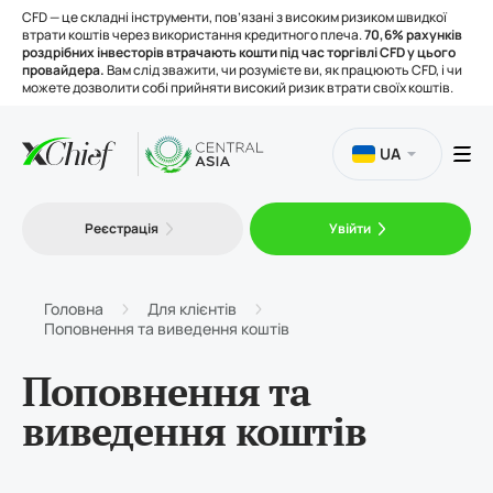
CFD — це складні інструменти, пов’язані з високим ризиком швидкої
втрати коштів через використання кредитного плеча.
70,6% рахунків
роздрібних інвесторів втрачають кошти під час торгівлі CFD у цього
провайдера.
Вам слід зважити, чи розумієте ви, як працюють CFD, і чи
можете дозволити собі прийняти високий ризик втрати своїх коштів.
UA
Торгівля
Реєстрація
Увійти
Платформи
Головна
Для клієнтів
Поповнення та виведення коштів
Інструменти
Поповнення та
виведення коштів
Про нас