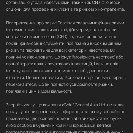
організацію угод з інвестиціями, такими як CFD, ф'ючерси і
опціони, для професійних клієнтів та ринкових контрагентів.
Попередження про ризик: Торгівля складними фінансовими
інструментами, такими як акції, ф'ючерси, валютні пари,
контракти на різницю цін (CFD), індекси, опціони та інші
похідні фінансові інструменти, пов'язана з високим рівнем
ризику та підходить не для всіх категорій інвесторів. Ви
повинні усвідомлювати, що існує ймовірність часткової або
повної втрати ваших початкових інвестицій, і вам не слід
інвестувати кошти, які ви не можете собі дозволити
втратити. Перш ніж почати здійснювати торгівельні операції,
переконайтеся, що ви повністю усвідомлюєте ризики,
повʼязані з цим видом діяльності.
Зверніть увагу, що компанія xChief Central Asia Ltd. не надає
послуг у певних регіонах, а інформація на цьому вебсайті не
призначена для розповсюдження або використання будь-
якою особою в будь-якій країні чи юрисдикції, де таке
розповсюдження або використання суперечило б чинному