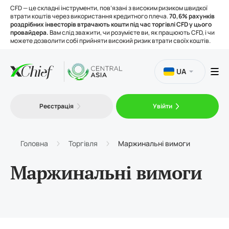
CFD — це складні інструменти, пов’язані з високим ризиком швидкої
втрати коштів через використання кредитного плеча.
70,6% рахунків
роздрібних інвесторів втрачають кошти під час торгівлі CFD у цього
провайдера.
Вам слід зважити, чи розумієте ви, як працюють CFD, і чи
можете дозволити собі прийняти високий ризик втрати своїх коштів.
UA
Торгівля
Реєстрація
Увійти
Платформи
Головна
Торгівля
Маржинальні вимоги
Інструменти
Маржинальні вимоги
Про нас