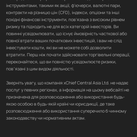
інструментами, такими як акції, ф'ючерси, валютні пари,
контракти на різницю цін (CFD), індекси, опціони та інші
похідні фінансові інструменти, пов'язана з високим рівнем
ризику та підходить не для всіх категорій інвесторів. Ви
повинні усвідомлювати, що існує ймовірність часткової або
повної втрати ваших початкових інвестицій, і вам не слід
інвестувати кошти, які ви не можете собі дозволити
втратити. Перш ніж почати здійснювати торгівельні операції,
переконайтеся, що ви повністю усвідомлюєте ризики,
повʼязані з цим видом діяльності.
Зверніть увагу, що компанія xChief Central Asia Ltd. не надає
послуг у певних регіонах, а інформація на цьому вебсайті не
призначена для розповсюдження або використання будь-
якою особою в будь-якій країні чи юрисдикції, де таке
розповсюдження або використання суперечило б чинному
законодавству чи нормативним актам.