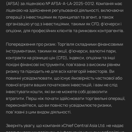
(AFSA) за ліцензією № AFSA-A-LA-2025-0012. Компанія має
ліцензію на здійснення регульованої діяльності, включаючи
операції з інвестиціями як принципал та агент, а також
організацію угод з інвестиціями, такими як CFD, ф'ючерси і
опціони, для професійних клієнтів та ринкових контрагентів.
Попередження про ризик: Торгівля складними фінансовими
інструментами, такими як акції, ф'ючерси, валютні пари,
контракти на різницю цін (CFD), індекси, опціони та інші
похідні фінансові інструменти, пов'язана з високим рівнем
ризику та підходить не для всіх категорій інвесторів. Ви
повинні усвідомлювати, що існує ймовірність часткової або
повної втрати ваших початкових інвестицій, і вам не слід
інвестувати кошти, які ви не можете собі дозволити
втратити. Перш ніж почати здійснювати торгівельні операції,
переконайтеся, що ви повністю усвідомлюєте ризики,
повʼязані з цим видом діяльності.
Зверніть увагу, що компанія xChief Central Asia Ltd. не надає