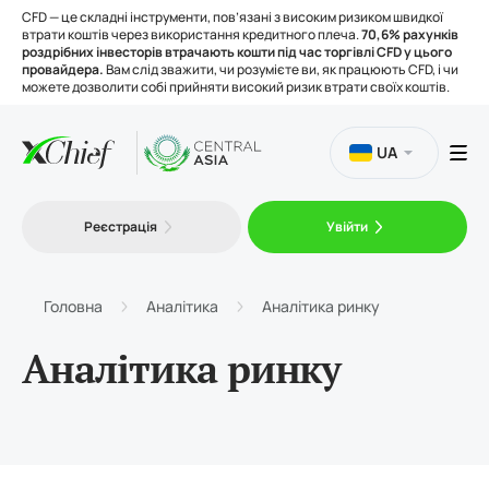
CFD — це складні інструменти, пов’язані з високим ризиком швидкої
втрати коштів через використання кредитного плеча.
70,6% рахунків
роздрібних інвесторів втрачають кошти під час торгівлі CFD у цього
провайдера.
Вам слід зважити, чи розумієте ви, як працюють CFD, і чи
можете дозволити собі прийняти високий ризик втрати своїх коштів.
UA
Торгівля
Реєстрація
Увійти
Платформи
Головна
Аналітика
Аналітика ринку
Інструменти
Аналітика ринку
Про нас