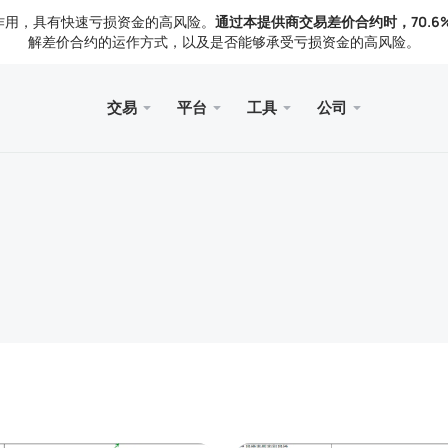
作用，具有快速亏损资金的高风险。
通过本提供商交易差价合约时，70.6
解差价合约的运作方式，以及是否能够承受亏损资金的高风险。
交易
平台
工具
公司
页
服务
手机
图书馆
合法的
型
ader 5
察
免费V
Meta
交易
法律
具
rader 5 网页终端
闻
Meta
出金
rader 5 MacOS 版
们