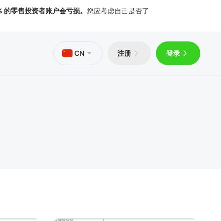
% 的零售投资者账户会亏损。
您应考虑自己是否了
CN
注册
登录
PS
Trader 5 Android 版
文章
文件
Trader 5 iOS 版