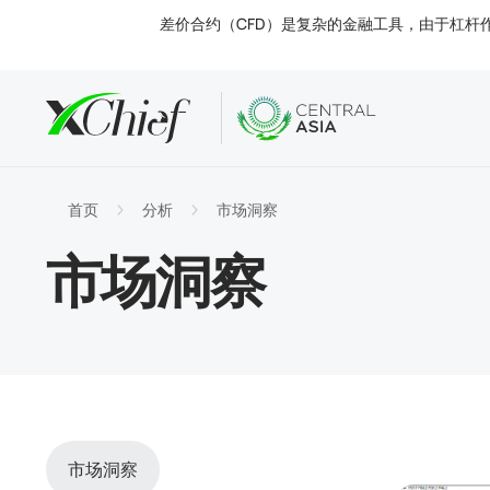
差价合约（CFD）是复杂的金融工具，由于杠杆
条款
桌面和网
分析
关于
账户类
MetaTr
市场洞
监管
首页
分析
市场洞察
交易工
MetaT
利率
公司新
市场洞察
入金与
MetaT
联系我
市场洞察