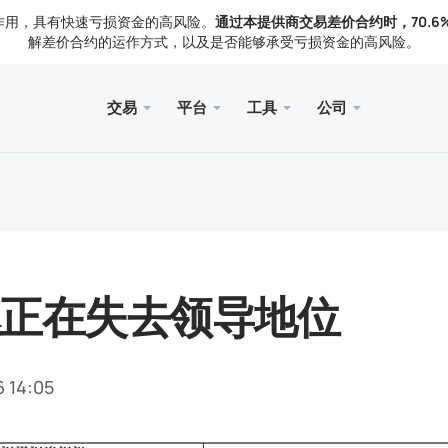
作用，具有快速亏损资金的高风险。
通过本提供商交易差价合约时，70.6
解差价合约的运作方式，以及是否能够承受亏损资金的高风险。
交易
平台
工具
公司
页
服务
手机
图书馆
合法的
型
ader 5
察
免费V
Meta
交易
法律
具
rader 5 网页终端
闻
Meta
出金
rader 5 MacOS 版
们
正在失去领导地位
6 14:05