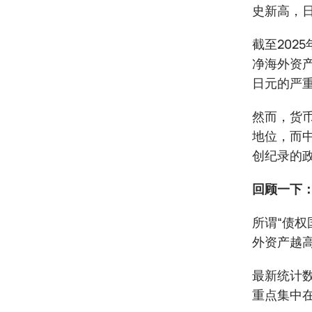
史新高，
截至202
净海外资产
日元的严
然而，货
地位，而
创纪录的
回顾一下
所谓“债
外资产越
最新统计数
重点集中