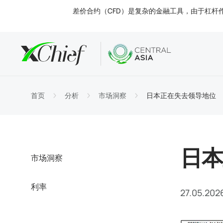
差价合约（CFD）是复杂的金融工具，由于杠杆
条款
桌面和网
分析
关于
账户类
MetaTr
市场洞
监管
首页
分析
市场洞察
日本正在失去领导地位
交易工
MetaT
利率
公司新
入金与
MetaT
联系我
日本
市场洞察
利率
27.05.202