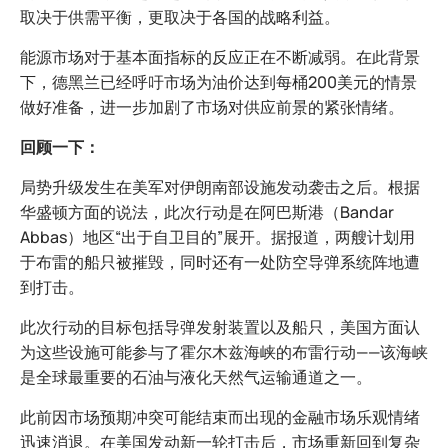
取决于供需平衡，更取决于各国的战略利益。
能源市场对于基本面指标的反应正在不断减弱。在此背景
下，德黑兰已经呼吁市场为油价达到每桶200美元的情景
做好准备，进一步加剧了市场对供应前景的紧张情绪。
回顾一下：
局势升级发生在美军对伊朗南部设施发动袭击之后。根据
华盛顿方面的说法，此次行动是在阿巴斯港（Bandar
Abbas）地区“出于自卫目的”展开。据报道，两艘计划用
于布雷的船只被摧毁，同时还有一处防空导弹系统阵地遭
到打击。
此次行动的目标包括导弹发射装置以及船只，美国方面认
为这些设施可能参与了霍尔木兹海峡的布雷行动——该海峡
是全球最重要的石油与液化天然气运输通道之一。
此前因市场预期冲突可能结束而出现的金融市场乐观情绪
迅速消退。在美国发动新一轮打击后，市场重新回到复杂