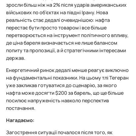
зросли більш ніж на 2% після ударів американських
військових по об’єктах на півдні Ірану. Нова
реальність стає дедалі очевиднішою: нафта
перестає бути просто товаром і все більше
перетворюється на інструмент політичного впливу,
де ціна бареля визначається не лише балансом
попиту та пропозиції, а й стратегічними інтересами
держав.
Енергетичний ринок дедалі менше реагує виключно
на фундаментальні показники. На цьому тлі Тегеран
уже закликав готуватися до сценарію, за якого
нафта може досягти $200 за барель, що ще більше
посилює напруженість навколо перспектив
постачання.
Нагадаємо:
Загострення ситуації почалося після того, як