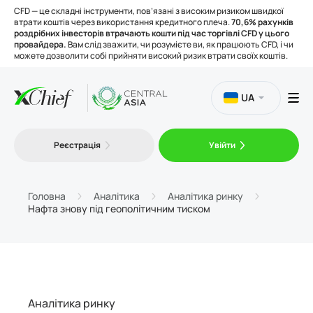
CFD — це складні інструменти, пов’язані з високим ризиком швидкої
втрати коштів через використання кредитного плеча.
70,6% рахунків
роздрібних інвесторів втрачають кошти під час торгівлі CFD у цього
провайдера.
Вам слід зважити, чи розумієте ви, як працюють CFD, і чи
можете дозволити собі прийняти високий ризик втрати своїх коштів.
UA
Торгівля
Реєстрація
Увійти
Платформи
Головна
Аналітика
Аналітика ринку
Нафта знову під геополітичним тиском
Інструменти
Про нас
Аналітика ринку