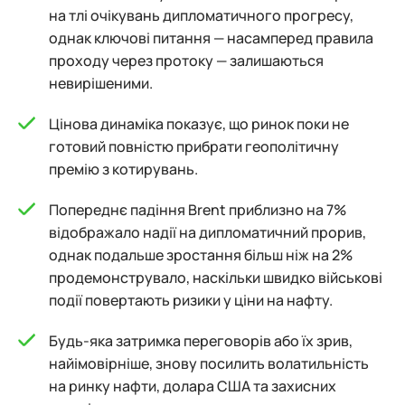
на тлі очікувань дипломатичного прогресу,
однак ключові питання — насамперед правила
проходу через протоку — залишаються
невирішеними.
Цінова динаміка показує, що ринок поки не
готовий повністю прибрати геополітичну
премію з котирувань.
Попереднє падіння Brent приблизно на 7%
відображало надії на дипломатичний прорив,
однак подальше зростання більш ніж на 2%
продемонструвало, наскільки швидко військові
події повертають ризики у ціни на нафту.
Будь-яка затримка переговорів або їх зрив,
найімовірніше, знову посилить волатильність
на ринку нафти, долара США та захисних