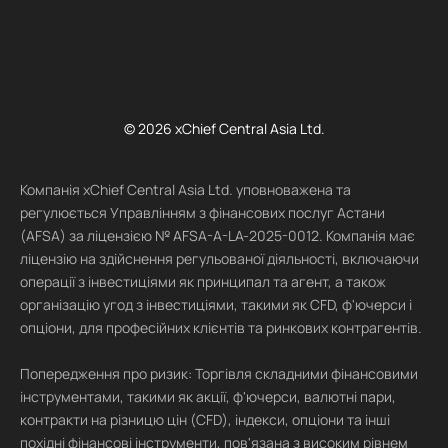
© 2026 xChief Central Asia Ltd.
Компанія xChief Central Asia Ltd. уповноважена та
регулюється Управлінням з фінансових послуг Астани
(AFSA) за ліцензією № AFSA-A-LA-2025-0012. Компанія має
ліцензію на здійснення регульованої діяльності, включаючи
операції з інвестиціями як принципал та агент, а також
організацію угод з інвестиціями, такими як CFD, ф'ючерси і
опціони, для професійних клієнтів та ринкових контрагентів.
Попередження про ризик: Торгівля складними фінансовими
інструментами, такими як акції, ф'ючерси, валютні пари,
контракти на різницю цін (CFD), індекси, опціони та інші
похідні фінансові інструменти, пов'язана з високим рівнем