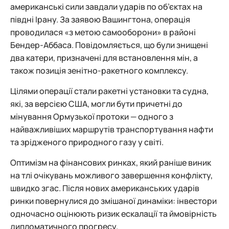
американські сили завдали ударів по об’єктах на
півдні Ірану. За заявою Вашингтона, операція
проводилася «з метою самооборони» в районі
Бендер-Аббаса. Повідомляється, що були знищені
два катери, призначені для встановлення мін, а
також позиція зенітно-ракетного комплексу.
Цілями операції стали ракетні установки та судна,
які, за версією США, могли бути причетні до
мінування Ормузької протоки — одного з
найважливіших маршрутів транспортування нафти
та зрідженого природного газу у світі.
Оптимізм на фінансових ринках, який раніше виник
на тлі очікувань можливого завершення конфлікту,
швидко згас. Після нових американських ударів
ринки повернулися до змішаної динаміки: інвестори
одночасно оцінюють ризик ескалації та ймовірність
дипломатичного прогресу.