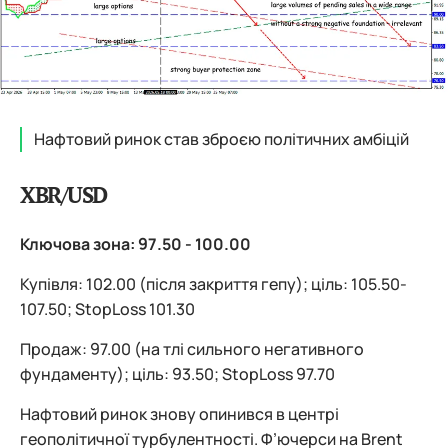
Нафтовий ринок став зброєю політичних амбіцій
XBR/USD
Ключова зона: 97.50 - 100.00
Купівля: 102.00 (після закриття гепу); ціль: 105.50-
107.50; StopLoss 101.30
Продаж: 97.00 (на тлі сильного негативного
фундаменту); ціль: 93.50; StopLoss 97.70
Нафтовий ринок знову опинився в центрі
геополітичної турбулентності. Ф’ючерси на Brent