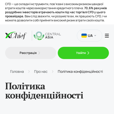
CFD — це складні інструменти, пов’язані з високим ризиком швидкої
втрати коштів через використання кредитного плеча.
70,6% рахунків
роздрібних інвесторів втрачають кошти під час торгівлі CFD у цього
провайдера.
Вам слід зважити, чи розумієте ви, як працюють CFD, і чи
можете дозволити собі прийняти високий ризик втрати своїх коштів.
UA
Торгівля
Реєстрація
Увійти
Платформи
Головна
Про нас
Політика конфіденційності
Інструменти
Політика
конфіденційності
Про нас