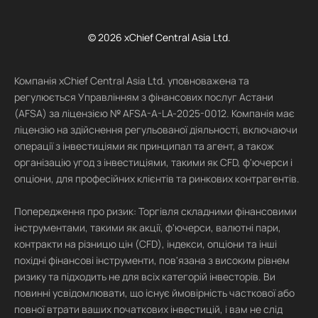
© 2026 xChief Central Asia Ltd.
Компанія xChief Central Asia Ltd. уповноважена та
регулюється Управлінням з фінансових послуг Астани
(AFSA) за ліцензією № AFSA-A-LA-2025-0012. Компанія має
ліцензію на здійснення регульованої діяльності, включаючи
операції з інвестиціями як принципал та агент, а також
організацію угод з інвестиціями, такими як CFD, ф'ючерси і
опціони, для професійних клієнтів та ринкових контрагентів.
Попередження про ризик: Торгівля складними фінансовими
інструментами, такими як акції, ф'ючерси, валютні пари,
контракти на різницю цін (CFD), індекси, опціони та інші
похідні фінансові інструменти, пов'язана з високим рівнем
ризику та підходить не для всіх категорій інвесторів. Ви
повинні усвідомлювати, що існує ймовірність часткової або
повної втрати ваших початкових інвестицій, і вам не слід