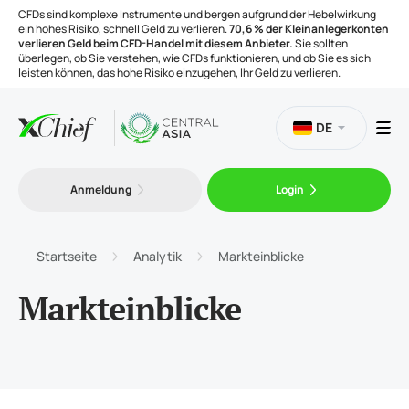
CFDs sind komplexe Instrumente und bergen aufgrund der Hebelwirkung
ein hohes Risiko, schnell Geld zu verlieren.
70,6 % der Kleinanlegerkonten
verlieren Geld beim CFD-Handel mit diesem Anbieter.
Sie sollten
überlegen, ob Sie verstehen, wie CFDs funktionieren, und ob Sie es sich
leisten können, das hohe Risiko einzugehen, Ihr Geld zu verlieren.
DE
Handel
Anmeldung
Login
Plattformen
Startseite
Analytik
Markteinblicke
Handelsinstrumente
Markteinblicke
Unternehmen