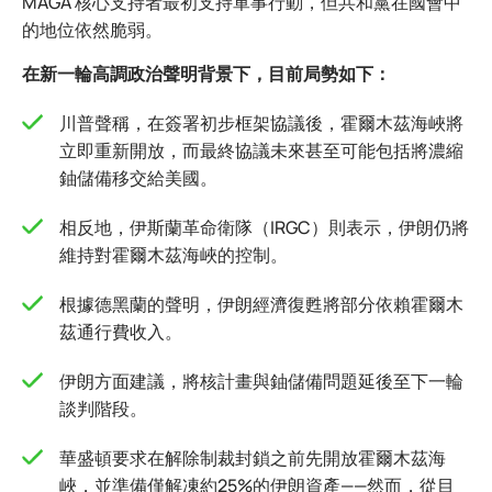
MAGA 核心支持者最初支持軍事行動，但共和黨在國會中
的地位依然脆弱。
在新一輪高調政治聲明背景下，目前局勢如下：
川普聲稱，在簽署初步框架協議後，霍爾木茲海峽將
立即重新開放，而最終協議未來甚至可能包括將濃縮
鈾儲備移交給美國。
相反地，伊斯蘭革命衛隊（IRGC）則表示，伊朗仍將
維持對霍爾木茲海峽的控制。
根據德黑蘭的聲明，伊朗經濟復甦將部分依賴霍爾木
茲通行費收入。
伊朗方面建議，將核計畫與鈾儲備問題延後至下一輪
談判階段。
華盛頓要求在解除制裁封鎖之前先開放霍爾木茲海
峽，並準備僅解凍約25%的伊朗資產——然而，從目