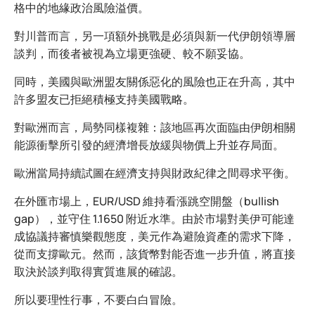
格中的地緣政治風險溢價。
對川普而言，另一項額外挑戰是必須與新一代伊朗領導層
談判，而後者被視為立場更強硬、較不願妥協。
同時，美國與歐洲盟友關係惡化的風險也正在升高，其中
許多盟友已拒絕積極支持美國戰略。
對歐洲而言，局勢同樣複雜：該地區再次面臨由伊朗相關
能源衝擊所引發的經濟增長放緩與物價上升並存局面。
歐洲當局持續試圖在經濟支持與財政紀律之間尋求平衡。
在外匯市場上，EUR/USD 維持看漲跳空開盤（bullish
gap），並守住 1.1650 附近水準。由於市場對美伊可能達
成協議持審慎樂觀態度，美元作為避險資產的需求下降，
從而支撐歐元。然而，該貨幣對能否進一步升值，將直接
取決於談判取得實質進展的確認。
所以要理性行事，不要白白冒險。