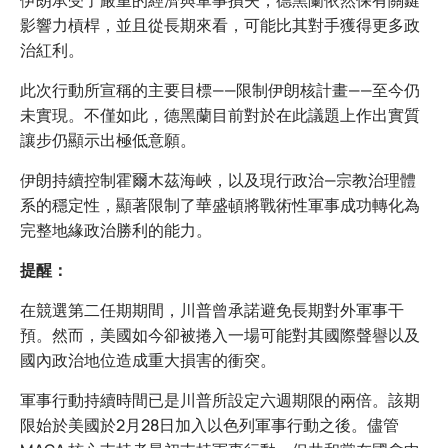
伊朗承受了嚴重的經濟與軍事損失，德黑蘭依然保有關鍵
影響力槓桿，並且從長期來看，可能比其對手獲得更多政
治紅利。
此次行動所宣稱的主要目標——限制伊朗核計畫——至今仍
未實現。不僅如此，德黑蘭目前對於在此議題上作出實質
讓步仍顯示出極低意願。
伊朗持續控制霍爾木茲海峽，以及現行政治—宗教治理體
系的穩定性，顯著限制了華盛頓將戰術性軍事成功轉化為
完整地緣政治勝利的能力。
提醒：
在競選第二任期期間，川普曾承諾避免長期對外軍事干
預。然而，美國如今卻被捲入一場可能對其國際聲譽以及
國內政治地位造成重大損害的衝突。
軍事行動持續時間已是川普所設定六週期限的兩倍。該期
限始於美國於2月28日加入以色列軍事行動之後。儘管