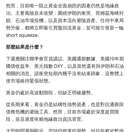
然而，目前唯一阻止黃金全面崩跌的因素仍然是地緣政
治。主要風險並未改變：圍繞伊朗的衝突、荷姆茲海峽封
鎖、石油市場投機，以及資本流向避險資產。任何中東局
勢升級，都將立即吸引買盤回流黃金，並可能引發新一輪
short squeeze。
那麼結果是什麼？
下週應關注聯準會官員講話、美國通膨數據、美國10年期
國債收益率、美元指數 DXY，以及當然還有與伊朗和石油
相關的消息。該衝突短期內幾乎沒有結束跡象，這整體上
使市場維持緊張狀態。
黃金仍處於高波動階段，但缺乏明確趨勢。
從長期來看，黃金仍是結構性強勢資產，也是對抗通膨與
債務危機的避險工具。然而，目前市場處於深度超買階
段，並且過度依賴地緣政治資訊背景。
大型時間週期顯示，空頭仍然掌控局勢，但目前處於暫停