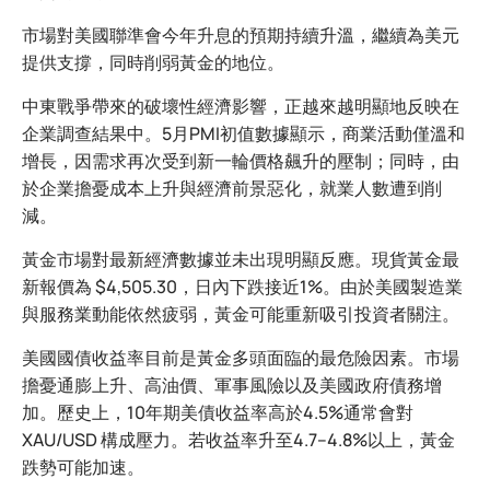
市場對美國聯準會今年升息的預期持續升溫，繼續為美元
提供支撐，同時削弱黃金的地位。
中東戰爭帶來的破壞性經濟影響，正越來越明顯地反映在
企業調查結果中。5月PMI初值數據顯示，商業活動僅溫和
增長，因需求再次受到新一輪價格飆升的壓制；同時，由
於企業擔憂成本上升與經濟前景惡化，就業人數遭到削
減。
黃金市場對最新經濟數據並未出現明顯反應。現貨黃金最
新報價為 $4,505.30，日內下跌接近1%。由於美國製造業
與服務業動能依然疲弱，黃金可能重新吸引投資者關注。
美國國債收益率目前是黃金多頭面臨的最危險因素。市場
擔憂通膨上升、高油價、軍事風險以及美國政府債務增
加。歷史上，10年期美債收益率高於4.5%通常會對
XAU/USD 構成壓力。若收益率升至4.7–4.8%以上，黃金
跌勢可能加速。