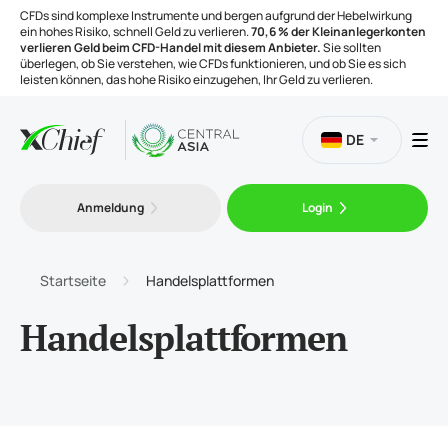
CFDs sind komplexe Instrumente und bergen aufgrund der Hebelwirkung
ein hohes Risiko, schnell Geld zu verlieren.
70,6 % der Kleinanlegerkonten
verlieren Geld beim CFD-Handel mit diesem Anbieter.
Sie sollten
überlegen, ob Sie verstehen, wie CFDs funktionieren, und ob Sie es sich
leisten können, das hohe Risiko einzugehen, Ihr Geld zu verlieren.
DE
Handel
Anmeldung
Login
Plattformen
Startseite
Handelsplattformen
Handelsinstrumente
Handelsplattformen
Unternehmen