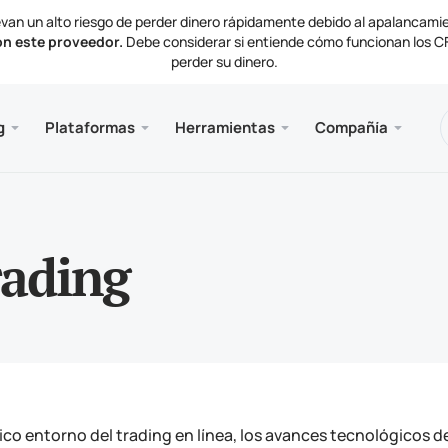
van un alto riesgo de perder dinero rápidamente debido al apalancami
on este proveedor.
Debe considerar si entiende cómo funcionan los CFD
perder su dinero.
nes
 y web
e
Servici
Móvil
Bibliot
Informa
g
Plataformas
Herramientas
Compañía
de cuenta
ader 5
ctivas del mercado
ias
VPS 
Meta
Artíc
Docu
mentos de negociación
al web MetaTrader 5
de interés
as de la compañía
Meta
ación y retiros
ader 5 para MacOS
ctenos
rading
ico entorno del trading en línea, los avances tecnológicos