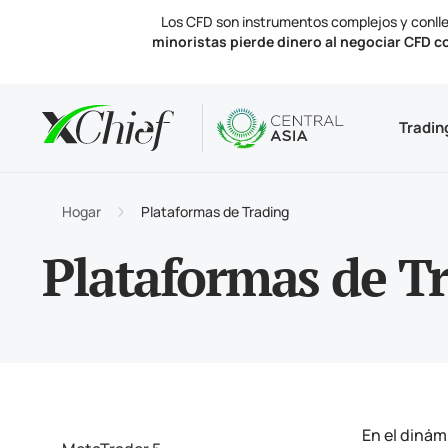
Los CFD son instrumentos complejos y conlle
minoristas pierde dinero al negociar CFD c
Condicio
Escritorio
Analítica
Acerca d
Tradin
Tipos 
MetaTr
Perspe
Licenc
Instru
Termin
Tasas 
Notici
Hogar
Plataformas de Trading
Financi
MetaTr
Contá
Plataformas de T
En el dinám