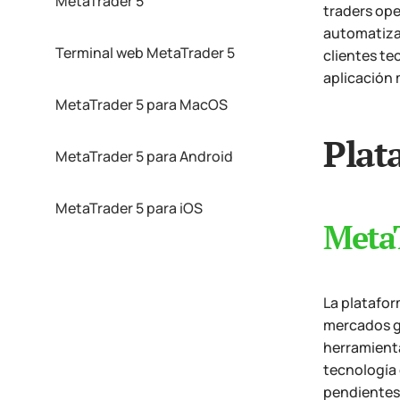
MetaTrader 5
traders ope
automatizad
Terminal web MetaTrader 5
clientes te
aplicación 
MetaTrader 5 para MacOS
Plat
MetaTrader 5 para Android
MetaTrader 5 para iOS
Meta
La platafor
mercados gl
herramienta
tecnología 
pendientes 