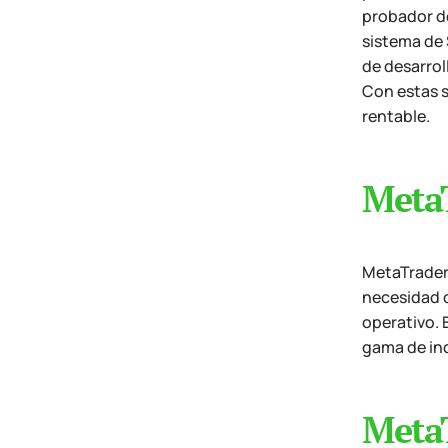
probador de
sistema de 
de desarrol
Con estas s
rentable.
Meta
MetaTrader 
necesidad d
operativo. 
gama de ind
MetaT