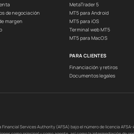
uenta
MetaTrader 5
os de negociación
MT5 para Android
 de margen
MT5 para iOS
o
Terminal web MT5
MT5 para MacOS
PARA CLIENTES
Financiación y retiros
Documentos legales
na Financial Services Authority (AFSA) bajo el número de licencia AFSA
siones como principal y como agente, así como la intermediación de op