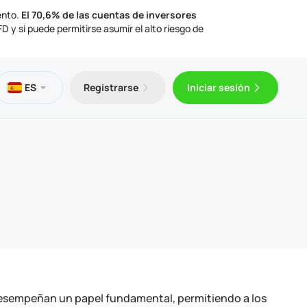
ento.
El 70,6% de las cuentas de inversores
 y si puede permitirse asumir el alto riesgo de
os
eca
ción legal
ES
Registrarse
Iniciar sesión
gratuito
Trader 5 para Android
ulos de trading
mentos legales
Trader 5 para iOS
 desempeñan un papel fundamental, permitiendo a los