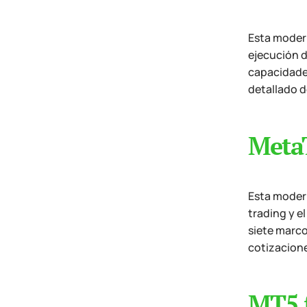
Esta modern
ejecución d
capacidades
detallado d
MetaT
Esta modern
trading y e
siete marco
cotizacione
MT5 