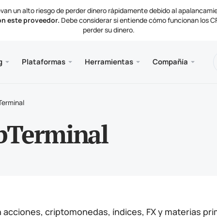
van un alto riesgo de perder dinero rápidamente debido al apalancami
on este proveedor.
Debe considerar si entiende cómo funcionan los CFD
perder su dinero.
nes
 y web
e
Servici
Móvil
Bibliot
Informa
g
Plataformas
Herramientas
Compañía
de cuenta
ader 5
ctivas del mercado
ias
VPS 
Meta
Artíc
Docu
mentos de negociación
al web MetaTrader 5
de interés
as de la compañía
Meta
Terminal
ación y retiros
ader 5 para MacOS
ctenos
bTerminal
 acciones, criptomonedas, índices, FX y materias pr