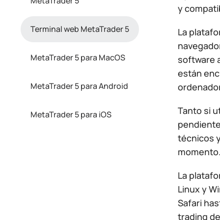
MetaTrader 5
y compati
Terminal web MetaTrader 5
La plataf
navegador 
MetaTrader 5 para MacOS
software a
están encr
MetaTrader 5 para Android
ordenador
Tanto si u
MetaTrader 5 para iOS
pendientes
técnicos y
momento
La plataf
Linux y W
Safari has
trading d