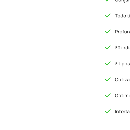
Todo t
Profun
30 indi
3 tipo
Cotiza
Optimi
Interf