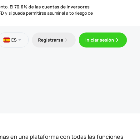
ento.
El 70,6% de las cuentas de inversores
 y si puede permitirse asumir el alto riesgo de
os
eca
ción legal
ES
Registrarse
Iniciar sesión
gratuito
Trader 5 para Android
ulos de trading
mentos legales
Trader 5 para iOS
imas en una plataforma con todas las funciones