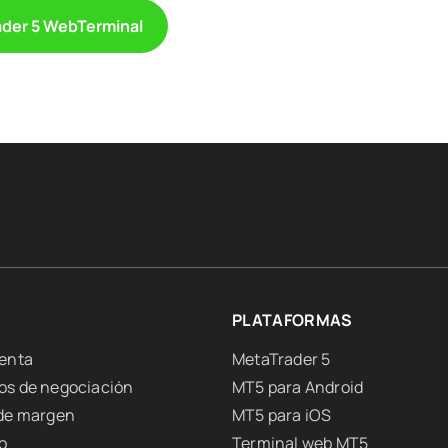
der 5 WebTerminal
PLATAFORMAS
uenta
MetaTrader 5
os de negociación
MT5 para Android
 de margen
MT5 para iOS
o
Terminal web MT5