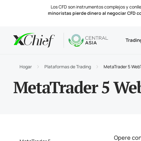
Los CFD son instrumentos complejos y conlle
minoristas pierde dinero al negociar CFD c
Condicio
Escritorio
Analítica
Acerca d
Tradin
Tipos 
MetaTr
Perspe
Licenc
Instru
Termin
Tasas 
Notici
Hogar
Plataformas de Trading
MetaTrader 5 Web
Financi
MetaTr
Contá
MetaTrader 5 We
Opere con