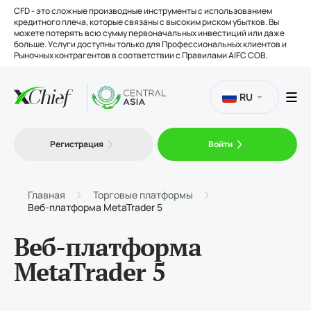
CFD - это сложные производные инструменты с использованием
кредитного плеча, которые связаны с высоким риском убытков. Вы
можете потерять всю сумму первоначальных инвестиций или даже
больше. Услуги доступны только для Профессиональных клиентов и
Рыночных контрагентов в соответствии с Правилами AIFC COB.
RU
Торговля
Регистрация
Войти
Платформы
Главная
Торговые платформы
Веб-платформа MetaTrader 5
Инструменты
Веб-платформа
MetaTrader 5
О нас