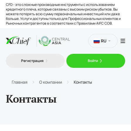
CFD - это сложные производные инструменты с использованием
кредитного плеча, которые связаны с высоким риском убытков. Вы
можете потерять всю сумму первоначальных инвестиций или даже
больше. Услуги доступны только для Профессиональных клиентов и
Рыночных контрагентов в соответствии с Правилами AIFC COB.
RU
Торговля
Регистрация
Войти
Платформы
Главная
О компании
Контакты
Инструменты
Контакты
О нас