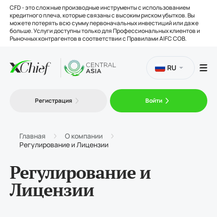
CFD - это сложные производные инструменты с использованием
кредитного плеча, которые связаны с высоким риском убытков. Вы
можете потерять всю сумму первоначальных инвестиций или даже
больше. Услуги доступны только для Профессиональных клиентов и
Рыночных контрагентов в соответствии с Правилами AIFC COB.
RU
Торговля
Регистрация
Войти
Платформы
Главная
О компании
Регулирование и Лицензии
Инструменты
Регулирование и
Лицензии
О нас