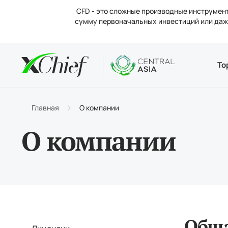
CFD - это сложные производные инструмент
сумму первоначальных инвестиций или даже
Условия
Десктоп 
Аналитик
О компан
То
Типы 
MetaTr
Анали
Новос
Торго
MetaTr
Проце
Конта
Главная
О компании
Маржи
Метат
Вакан
О компании
Общ