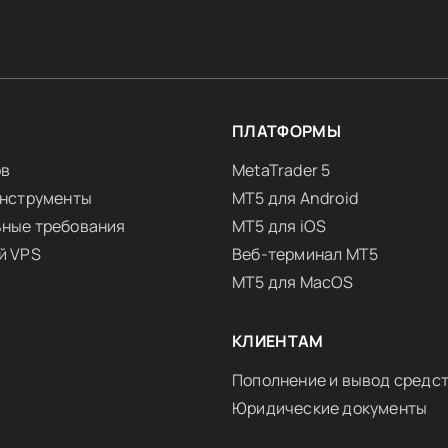
Я
ПЛАТФОРМЫ
ов
MetaTrader 5
инструменты
MT5 для Android
ные требования
MT5 для iOS
й VPS
Веб-терминал MT5
MT5 для MacOS
КЛИЕНТАМ
Пополнение и вывод средс
Юридические документы