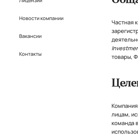
Лицензии
Новости компании
Частная 
зарегист
Вакансии
деятельн
Investme
Контакты
товары, 
Целе
Компания
лицам, и
команда 
использо