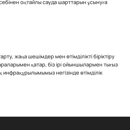
есебінен оңтайлы сауда шарттарын ұсынуға
ту, жаңа шешімдер мен өтімділікті біріктіру
раларымен қатар, біз ірі ойыншылармен тығыз
ық инфрақұрылымымыз негізінде өтімділік