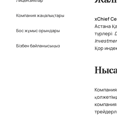
Лицензиялар
Компания жаңалықтары
xChief Cen
Астана Қа
Бос жұмыс орындары
түрлері:
D
Investme
Бізбен байланысыңыз
Қор индек
Ныса
Компания
қолжетімд
компания 
трейдерл