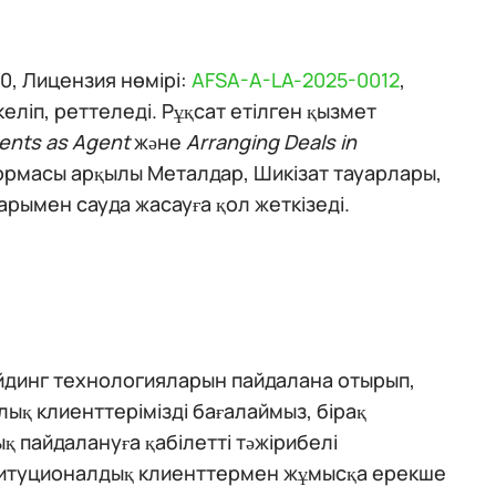
, Лицензия нөмірі:
AFSA-A-LA-2025-0012
,
ліп, реттеледі. Рұқсат етілген қызмет
ments as Agent
және
Arranging Deals in
формасы арқылы Металдар, Шикізат тауарлары,
рымен сауда жасауға қол жеткізеді.
йдинг технологияларын пайдалана отырып,
рлық клиенттерімізді бағалаймыз, бірақ
 пайдалануға қабілетті тәжірибелі
титуционалдық клиенттермен жұмысқа ерекше