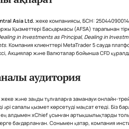
tral Asia Ltd.
жеке компаниясы, БСН: 250440900140
ржы Қызметтері Басқармасы (AFSA) тарапынан тірке
ealing in Investments as Principal
,
Dealing in Invest
nts
. Компания клиенттері MetaTrader 5 сауда плат
сі, Акциялар және Валюталар бойынша CFD құралда
налы аудитория
 жеке және заңды тұлғаларға заманауи онлайн-тре
і әрі сапалы қызмет көрсетуді мақсат етеді. Біз ба
ең алдымен xChief ұсынған артықшылықтарды толық
ерге бағдарланған. Сонымен қатар, компания инс