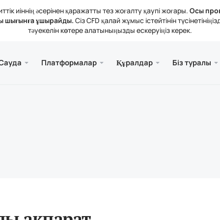
тік иіннің әсерінен қаражатты тез жоғалту қаупі жоғары.
Осы про
ы шығынға ұшырайды.
Сіз CFD қалай жұмыс істейтінін түсінетіні
тәуекелін көтере алатыныңызды ескеруіңіз керек.
және веб.
а
 туралы
Қызме
Ұялы 
Кітапх
Заңды
Сауда
Платформалар
Құралдар
Біз туралы
рлері
ader 5
тикалық шолулар
зиялар
Тегі
Meta
Трей
Құқы
 құралдары
rader 5 Веб-терминалы
дық мөлшерлемелер
ния жаңалықтары
Meta
атты толықтыру және алу
ader 5 (MacOS үшін)
н байланысыңыз
ы ақпарат