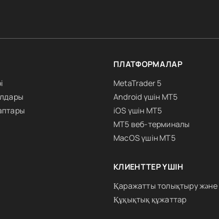
ПЛАТФОРМАЛАР
і
MetaTrader 5
алдары
Android үшін MT5
аптары
iOS үшін MT5
MT5 веб-терминалы
MacOS үшін MT5
КЛИЕНТТЕР ҮШІН
Қаражатты толықтыру және
Құқықтық құжаттар