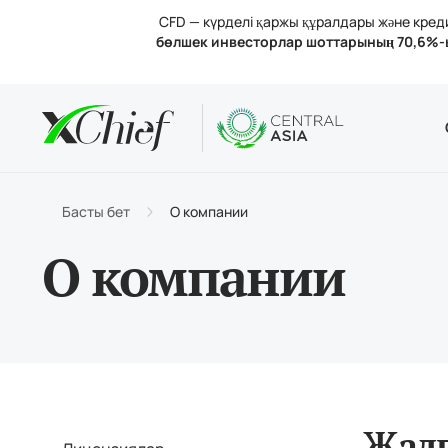
CFD — күрделі қаржы құралдары және кредит
бөлшек инвесторлар шоттарының 70,6%-
Шарттар
Үстелдік 
Аналитик
Компания
Шот тү
MetaTr
Анали
Лицен
Сауда
MetaT
Пайыз
Компа
Басты бет
О компании
Қараж
MetaTr
Бізбе
О компании
Жалп