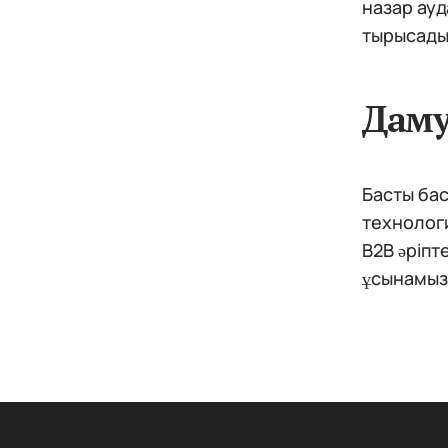
назар ауд
тырысады
Дам
Басты бас
технолог
B2B әріпт
ұсынамыз