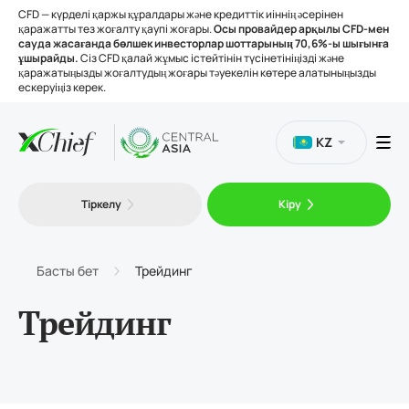
CFD — күрделі қаржы құралдары және кредиттік иіннің әсерінен
қаражатты тез жоғалту қаупі жоғары.
Осы провайдер арқылы CFD-мен
сауда жасағанда бөлшек инвесторлар шоттарының 70,6%-ы шығынға
ұшырайды.
Сіз CFD қалай жұмыс істейтінін түсінетініңізді және
қаражатыңызды жоғалтудың жоғары тәуекелін көтере алатыныңызды
ескеруіңіз керек.
KZ
Сауда
Тіркелу
Кіру
Платформалар
Басты бет
Трейдинг
Құралдар
Трейдинг
Біз туралы