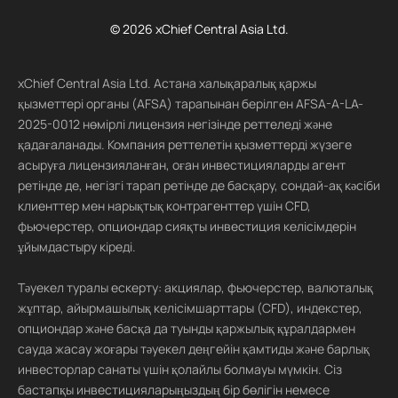
© 2026 xChief Central Asia Ltd.
xChief Central Asia Ltd. Астана халықаралық қаржы
қызметтері органы (AFSA) тарапынан берілген AFSA-A-LA-
2025-0012 нөмірлі лицензия негізінде реттеледі және
қадағаланады. Компания реттелетін қызметтерді жүзеге
асыруға лицензияланған, оған инвестицияларды агент
ретінде де, негізгі тарап ретінде де басқару, сондай-ақ кәсіби
клиенттер мен нарықтық контрагенттер үшін CFD,
фьючерстер, опциондар сияқты инвестиция келісімдерін
ұйымдастыру кіреді.
Тәуекел туралы ескерту: акциялар, фьючерстер, валюталық
жұптар, айырмашылық келісімшарттары (CFD), индекстер,
опциондар және басқа да туынды қаржылық құралдармен
сауда жасау жоғары тәуекел деңгейін қамтиды және барлық
инвесторлар санаты үшін қолайлы болмауы мүмкін. Сіз
бастапқы инвестицияларыңыздың бір бөлігін немесе