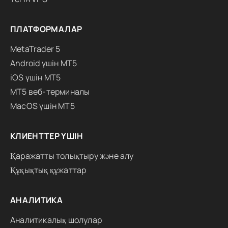
ПЛАТФОРМАЛАР
MetaTrader 5
Android үшін MT5
iOS үшін MT5
MT5 веб-терминалы
MacOS үшін MT5
КЛИЕНТТЕР ҮШІН
Қаражатты толықтыру және алу
Құқықтық құжаттар
АНАЛИТИКА
Аналитикалық шолулар