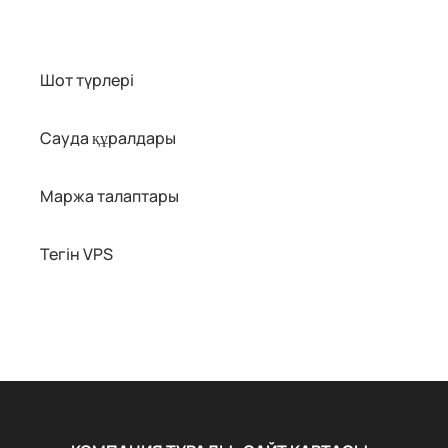
Шот түрлері
Сауда құралдары
Маржа талаптары
Тегін VPS