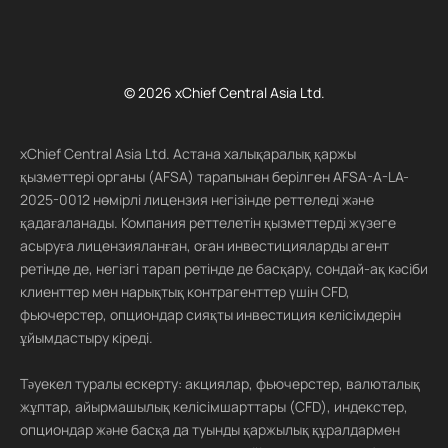
© 2026 xChief Central Asia Ltd.
xChief Central Asia Ltd. Астана халықаралық қаржы
қызметтері органы (AFSA) тарапынан берілген AFSA-A-LA-
2025-0012 нөмірлі лицензия негізінде реттеледі және
қадағаланады. Компания реттелетін қызметтерді жүзеге
асыруға лицензияланған, оған инвестицияларды агент
ретінде де, негізгі тарап ретінде де басқару, сондай-ақ кәсіби
клиенттер мен нарықтық контрагенттер үшін CFD,
фьючерстер, опциондар сияқты инвестиция келісімдерін
ұйымдастыру кіреді.
Тәуекел туралы ескерту: акциялар, фьючерстер, валюталық
жұптар, айырмашылық келісімшарттары (CFD), индекстер,
опциондар және басқа да туынды қаржылық құралдармен