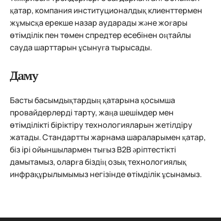
қатар, компания институционалдық клиенттермен
жұмысқа ерекше назар аударады және жоғары
өтімділік пен төмен спредтер есебінен оңтайлы
сауда шарттарын ұсынуға тырысады.
Даму
Басты басымдықтардың қатарына қосымша
провайдерлерді тарту, жаңа шешімдер мен
өтімділікті біріктіру технологияларын жетілдіру
жатады. Стандартты жарнама шараларымен қатар,
біз ірі ойыншылармен тығыз B2B әріптестікті
дамытамыз, оларға біздің озық технологиялық
инфрақұрылымымыз негізінде өтімділік ұсынамыз.