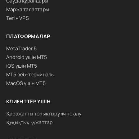
Сауда құралдары
Маржа талаптары
Тегін VPS
ПЛАТФОРМАЛАР
MetaTrader 5
Android үшін MT5
iOS үшін MT5
MT5 веб-терминалы
MacOS үшін MT5
КЛИЕНТТЕР ҮШІН
Қаражатты толықтыру және алу
Құқықтық құжаттар