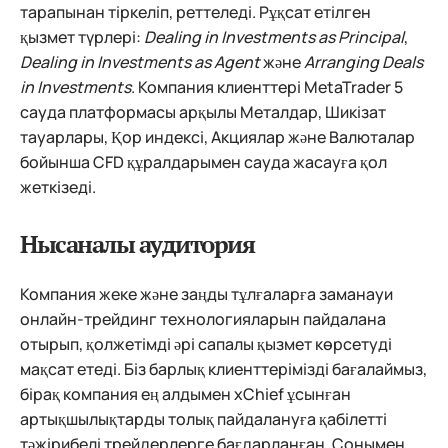
тарапынан тіркеліп, реттеледі. Рұқсат етілген
қызмет түрлері:
Dealing in Investments as Principal
,
Dealing in Investments as Agent
және
Arranging Deals
in Investments
. Компания клиенттері MetaTrader 5
сауда платформасы арқылы Металдар, Шикізат
тауарлары, Қор индексі, Акциялар және Валюталар
бойынша CFD құралдарымен сауда жасауға қол
жеткізеді.
Нысаналы аудитория
Компания жеке және заңды тұлғаларға заманауи
онлайн-трейдинг технологияларын пайдалана
отырып, қолжетімді әрі сапалы қызмет көрсетуді
мақсат етеді. Біз барлық клиенттерімізді бағалаймыз,
бірақ компания ең алдымен xChief ұсынған
артықшылықтарды толық пайдалануға қабілетті
тәжірибелі трейдерлерге бағдарланған. Сонымен