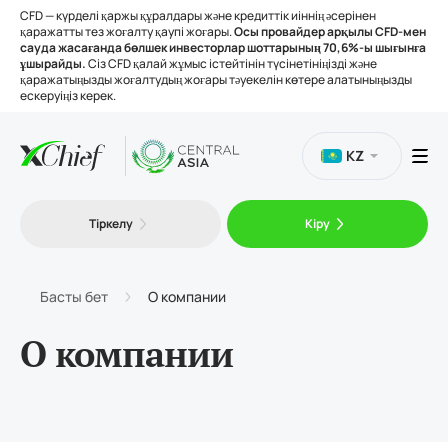
CFD — күрделі қаржы құралдары және кредиттік иіннің әсерінен
қаражатты тез жоғалту қаупі жоғары.
Осы провайдер арқылы CFD-мен
сауда жасағанда бөлшек инвесторлар шоттарының 70,6%-ы шығынға
ұшырайды.
Сіз CFD қалай жұмыс істейтінін түсінетініңізді және
қаражатыңызды жоғалтудың жоғары тәуекелін көтере алатыныңызды
ескеруіңіз керек.
KZ
Сауда
Тіркелу
Кіру
Платформалар
Басты бет
О компании
Құралдар
О компании
Біз туралы