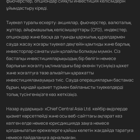
фьючерстер, опциондар сияқты инвестиция келісімдерін
ұйымдастыру кіреді.
Тәуекел туралы ескерту: акциялар, фьючерстер, валюталық
жұптар, айырмашылық келісімшарттары (CFD), индекстер,
опциондар және басқа да туынды қаржылық құралдармен
сауда жасау жоғары тәуекел деңгейін қамтиды және барлық
инвесторлар санаты үшін қолайлы болмауы мүмкін. Сіз
бастапқы инвестицияларыңыздың бір бөлігін немесе
барлығын жоғалту ықтималдығы бар екенін түсінуіңіз қажет
және жоғалтуға төзе алмайтын қаражатты
инвестицияламауыңыз тиіс. Сауда операцияларын бастамас
бұрын, мұндай қызмет түрімен байланысты тәуекелдерді
толық түсінгеніңізге көз жеткізіңіз.
Назар аударыңыз: xChief Central Asia Ltd. кейбір өңірлерде
қызмет көрсетпейді және осы веб-сайттағы ақпарат кез
келген елде немесе юрисдикцияда заңға немесе
қолданылатын ережелерге қайшы келетін жағдайда таратуға
немесе пайдалануға арналмаған.