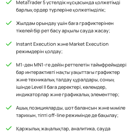
MetaTrader 5 үстелдік нұсқасында қолжетімді
барлық ордер түрлеріне қолжетімділік;
Жылдам орындау үшін баға графиктерінен
тікелей бір рет басу арқылы сауда жасау;
Instant Execution және Market Execution
режимдерін қолдау;
M1-ден MN1-ге дейін реттелетін таймфреймдері
бар интерактивті нақты уақыттағы графиктер
және техникалық талдау құралдары, соның
ішінде Level II баға деректері, көлемдер,
индикаторлар және графикалық элементтер;
Ашық позицияларды, шот балансын және мәміле
тарихын, тіпті off-line режимінде де бақылау;
Қаржылық жаңалықтар, аналитика, сауда