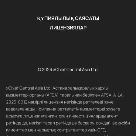
ҚҰПИЯЛЫЛЫҚ САЯСАТЫ
ЛИЦЕНЗИЯЛАР
© 2026 xChief Central Asia Ltd.
xChief Central Asia Ltd. Астана халықаралық қаржы
қызметтері органы (AFSA) тарапынан берілген AFSA-A-LA-
2025-0012 нөмірлі лицензия негізінде реттеледі және
қадағаланады. Компания реттелетін қызметтерді жүзеге
асыруға лицензияланған, оған инвестицияларды агент
ретінде де, негізгі тарап ретінде де басқару, сондай-ақ кәсіби
клиенттер мен нарықтық контрагенттер үшін CFD,