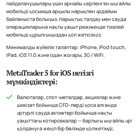
пайдаланушылары үшін арнайы әзірленген ыңғайлы
мобильді қосымша арқылы нарықпен әрдайым
байланыста болыңыз. Нарықтық талдау мен сауда
операцияларына нақты уақыт режимінде тікелей
мобильді құрылғыңыздан қол жеткізіңіз.
Минималды жүйелік талаптар: iPhone, iPod touch,
iPad, iOS 11.0 және одан жоғары, 3G / WiFi.
MetaTrader 5 for iOS негізгі
мүмкіндіктері:
Валюталар, спот-металдар, акциялар және
шикізат бойынша CFD-лерді қоса алғанда
әртүрлі сауда активтері бойынша нақты
уақыттағы котировкалар — барлығы ыңғайлы әрі
қолдануға жеңіл бір бөлімде қолжетімді;