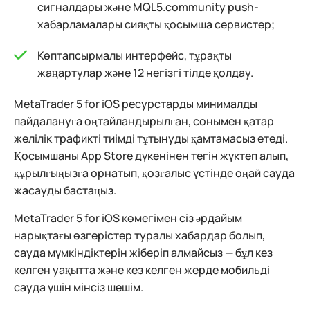
сигналдары және MQL5.community push-
хабарламалары сияқты қосымша сервистер;
Көптапсырмалы интерфейс, тұрақты
жаңартулар және 12 негізгі тілде қолдау.
MetaTrader 5 for iOS ресурстарды минималды
пайдалануға оңтайландырылған, сонымен қатар
желілік трафикті тиімді тұтынуды қамтамасыз етеді.
Қосымшаны App Store дүкенінен тегін жүктеп алып,
құрылғыңызға орнатып, қозғалыс үстінде оңай сауда
жасауды бастаңыз.
MetaTrader 5 for iOS көмегімен сіз әрдайым
нарықтағы өзгерістер туралы хабардар болып,
сауда мүмкіндіктерін жіберіп алмайсыз — бұл кез
келген уақытта және кез келген жерде мобильді
сауда үшін мінсіз шешім.