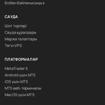
Бізбен байланысыңыз
САУДА
Шот түрлері
Сауда құралдары
Маржа талаптары
Тегін VPS
ПЛАТФОРМАЛАР
MetaTrader 5
Android үшін MT5
iOS үшін MT5
MT5 веб-терминалы
MacOS үшін MT5