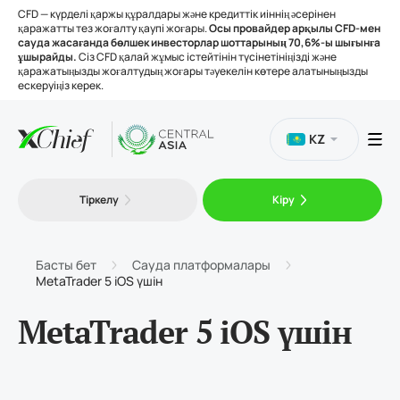
CFD — күрделі қаржы құралдары және кредиттік иіннің әсерінен
қаражатты тез жоғалту қаупі жоғары.
Осы провайдер арқылы CFD-мен
сауда жасағанда бөлшек инвесторлар шоттарының 70,6%-ы шығынға
ұшырайды.
Сіз CFD қалай жұмыс істейтінін түсінетініңізді және
қаражатыңызды жоғалтудың жоғары тәуекелін көтере алатыныңызды
ескеруіңіз керек.
KZ
Сауда
Тіркелу
Кіру
Платформалар
Басты бет
Сауда платформалары
MetaTrader 5 iOS үшін
Құралдар
MetaTrader 5 iOS үшін
Біз туралы