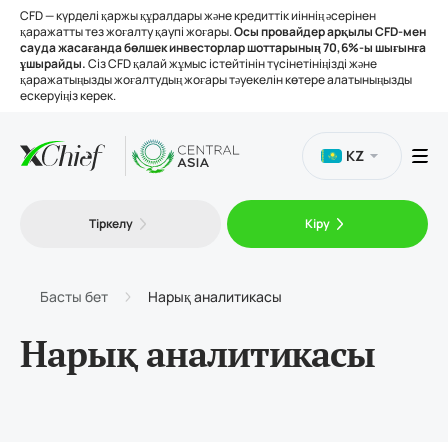
CFD — күрделі қаржы құралдары және кредиттік иіннің әсерінен
қаражатты тез жоғалту қаупі жоғары.
Осы провайдер арқылы CFD-мен
сауда жасағанда бөлшек инвесторлар шоттарының 70,6%-ы шығынға
ұшырайды.
Сіз CFD қалай жұмыс істейтінін түсінетініңізді және
қаражатыңызды жоғалтудың жоғары тәуекелін көтере алатыныңызды
ескеруіңіз керек.
KZ
Сауда
Тіркелу
Кіру
Платформалар
Басты бет
Нарық аналитикасы
Құралдар
Нарық аналитикасы
Біз туралы