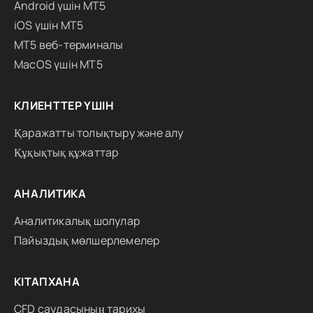
Android үшін MT5
iOS үшін MT5
MT5 веб-терминалы
MacOS үшін MT5
КЛИЕНТТЕР ҮШІН
Қаражатты толықтыру және алу
Құқықтық құжаттар
АНАЛИТИКА
Аналитикалық шолулар
Пайыздық мөлшерлемелер
КІТАПХАНА
CFD саудасының тарихы