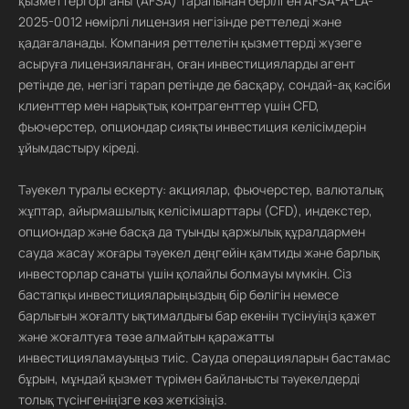
қызметтері органы (AFSA) тарапынан берілген AFSA-A-LA-
2025-0012 нөмірлі лицензия негізінде реттеледі және
қадағаланады. Компания реттелетін қызметтерді жүзеге
асыруға лицензияланған, оған инвестицияларды агент
ретінде де, негізгі тарап ретінде де басқару, сондай-ақ кәсіби
клиенттер мен нарықтық контрагенттер үшін CFD,
фьючерстер, опциондар сияқты инвестиция келісімдерін
ұйымдастыру кіреді.
Тәуекел туралы ескерту: акциялар, фьючерстер, валюталық
жұптар, айырмашылық келісімшарттары (CFD), индекстер,
опциондар және басқа да туынды қаржылық құралдармен
сауда жасау жоғары тәуекел деңгейін қамтиды және барлық
инвесторлар санаты үшін қолайлы болмауы мүмкін. Сіз
бастапқы инвестицияларыңыздың бір бөлігін немесе
барлығын жоғалту ықтималдығы бар екенін түсінуіңіз қажет
және жоғалтуға төзе алмайтын қаражатты
инвестицияламауыңыз тиіс. Сауда операцияларын бастамас
бұрын, мұндай қызмет түрімен байланысты тәуекелдерді
толық түсінгеніңізге көз жеткізіңіз.