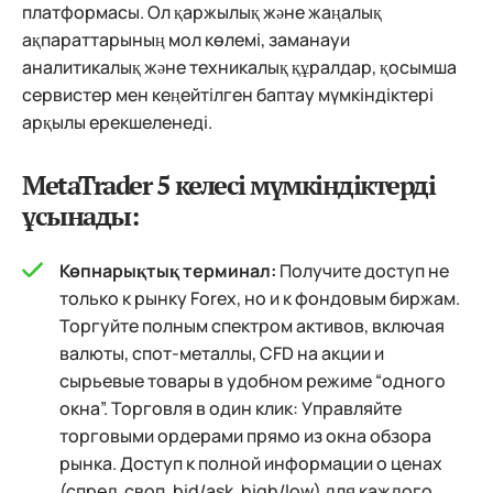
платформасы. Ол қаржылық және жаңалық
ақпараттарының мол көлемі, заманауи
аналитикалық және техникалық құралдар, қосымша
сервистер мен кеңейтілген баптау мүмкіндіктері
арқылы ерекшеленеді.
MetaTrader 5 келесі мүмкіндіктерді
ұсынады:
Көпнарықтық терминал:
Получите доступ не
только к рынку Forex, но и к фондовым биржам.
Торгуйте полным спектром активов, включая
валюты, спот-металлы, CFD на акции и
сырьевые товары в удобном режиме “одного
окна”. Торговля в один клик: Управляйте
торговыми ордерами прямо из окна обзора
рынка. Доступ к полной информации о ценах
(спред, своп, bid/ask, high/low) для каждого