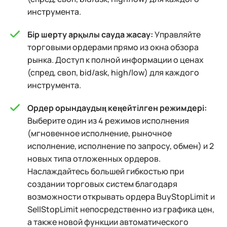
инструмента.
Бір шерту арқылы сауда жасау:
Управляйте
торговыми ордерами прямо из окна обзора
рынка. Доступ к полной информации о ценах
(спред, своп, bid/ask, high/low) для каждого
инструмента.
Ордер орындаудың кеңейтілген режимдері:
Выберите один из 4 режимов исполнения
(мгновенное исполнение, рыночное
исполнение, исполнение по запросу, обмен) и 2
новых типа отложенных ордеров.
Наслаждайтесь большей гибкостью при
создании торговых систем благодаря
возможности открывать ордера BuyStopLimit и
SellStopLimit непосредственно из графика цен,
а также новой функции автоматического