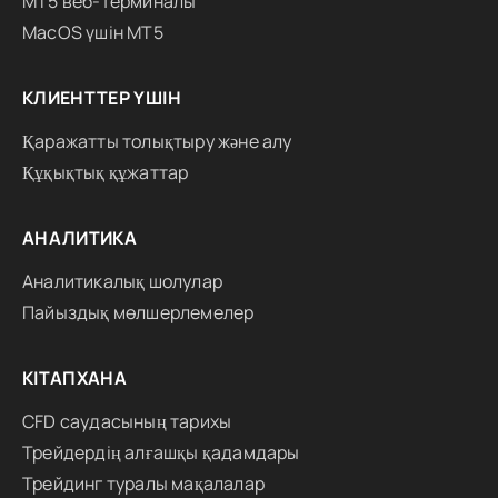
MT5 веб-терминалы
MacOS үшін MT5
КЛИЕНТТЕР ҮШІН
Қаражатты толықтыру және алу
Құқықтық құжаттар
АНАЛИТИКА
Аналитикалық шолулар
Пайыздық мөлшерлемелер
КІТАПХАНА
CFD саудасының тарихы
Трейдердің алғашқы қадамдары
Трейдинг туралы мақалалар