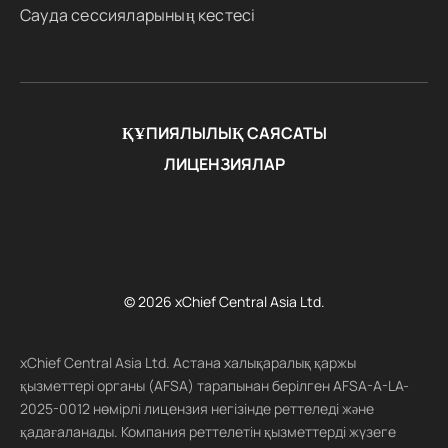
Сауда сессияларының кестесі
ҚҰПИЯЛЫЛЫҚ САЯСАТЫ
ЛИЦЕНЗИЯЛАР
© 2026 xChief Central Asia Ltd.
xChief Central Asia Ltd. Астана халықаралық қаржы
қызметтері органы (AFSA) тарапынан берілген AFSA-A-LA-
2025-0012 нөмірлі лицензия негізінде реттеледі және
қадағаланады. Компания реттелетін қызметтерді жүзеге