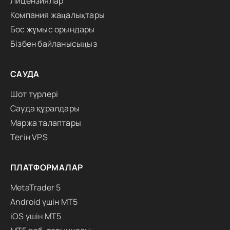
Лицензиялар
Компания жаңалықтары
Бос жұмыс орындары
Бізбен байланысыңыз
САУДА
Шот түрлері
Сауда құралдары
Маржа талаптары
Тегін VPS
ПЛАТФОРМАЛАР
MetaTrader 5
Android үшін MT5
iOS үшін MT5