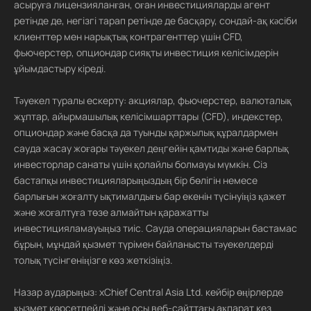
асыруға лицензияланған, оған инвестицияларды агент
ретінде де, негізгі тарап ретінде де басқару, сондай-ақ кәсіби
клиенттер мен нарықтық контрагенттер үшін CFD,
фьючерстер, опциондар сияқты инвестиция келісімдерін
ұйымдастыру кіреді.
Тәуекел туралы ескерту: акциялар, фьючерстер, валюталық
жұптар, айырмашылық келісімшарттары (CFD), индекстер,
опциондар және басқа да туынды қаржылық құралдармен
сауда жасау жоғары тәуекел деңгейін қамтиды және барлық
инвесторлар санаты үшін қолайлы болмауы мүмкін. Сіз
бастапқы инвестицияларыңыздың бір бөлігін немесе
барлығын жоғалту ықтималдығы бар екенін түсінуіңіз қажет
және жоғалтуға төзе алмайтын қаражатты
инвестицияламауыңыз тиіс. Сауда операцияларын бастамас
бұрын, мұндай қызмет түрімен байланысты тәуекелдерді
толық түсінгеніңізге көз жеткізіңіз.
Назар аударыңыз: xChief Central Asia Ltd. кейбір өңірлерде
қызмет көрсетпейді және осы веб-сайттағы ақпарат кез