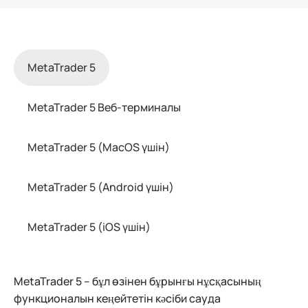
MetaTrader 5
MetaTrader 5 Веб-терминалы
MetaTrader 5 (MacOS үшін)
MetaTrader 5 (Android үшін)
MetaTrader 5 (iOS үшін)
MetaTrader 5 – бұл өзінен бұрынғы нұсқасының
функционалын кеңейтетін кәсіби сауда